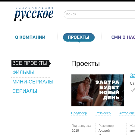
Проекты
ВСЕ ПРОЕКТЫ
ФИЛЬМЫ
З
МИНИ-СЕРИАЛЫ
Ст
СЕРИАЛЫ
Продюсер
Режиссер
Автор сц
Год выпуска:
Режиссер:
Жа
2019
Андрей
ме