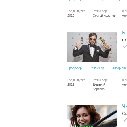
Год выпуска:
Режиссер:
Жа
2019
Сергей Краснов
ме
Б
Ст
Продюсер
Режиссер
Автор сц
Год выпуска:
Режиссер:
Жа
2019
Дмитрий
ме
Корявов
Ч
Ст