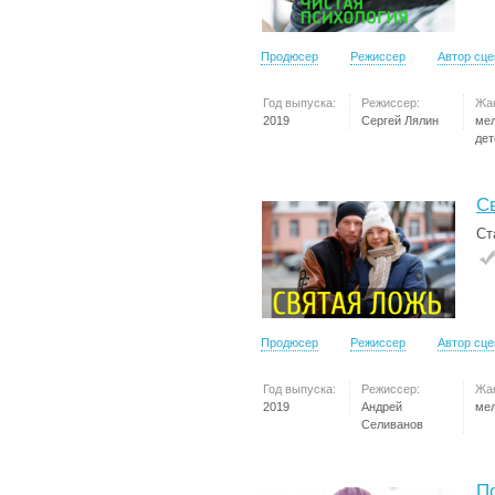
Продюсер
Режиссер
Автор сц
Год выпуска:
Режиссер:
Жа
2019
Сергей Лялин
ме
дет
С
Ст
Продюсер
Режиссер
Автор сц
Год выпуска:
Режиссер:
Жа
2019
Андрей
ме
Селиванов
П