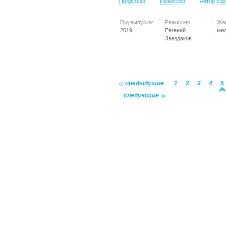
Продюсер
Режиссер
Автор сц
Год выпуска:
Режиссер:
Жа
2019
Евгений
ме
Звездаков
предыдущие
1
2
3
4
5
следующие