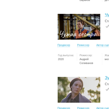
Баранов
дет
Ч
Ст
Продюсер
Режиссер
Автор сц
Год выпуска:
Режиссер:
Жа
2020
Андрей
ме
Селиванов
З
Ст
Продюсер
Режиссер
Автор сц