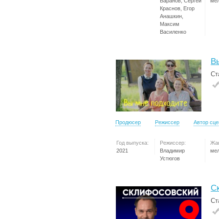
Баранов, Сергей
ме
Краснов, Егор
Анашкин,
Максим
Василенко
В
Ст
Продюсер
Режиссер
Автор сц
Год выпуска:
Режиссер:
Жа
2021
Владимир
ме
Устюгов
С
Ст