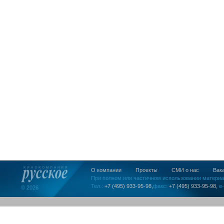
О компании
Проекты
СМИ о нас
Вак
При полном или частичном использовании материа
Тел.:
+7 (495) 933-95-98,
факс:
+7 (495) 933-95-98,
e-
© 2026