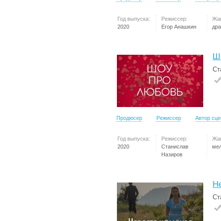
Год выпуска:
Режиссер:
Жа
2020
Егор Анашкин
др
Ш
Ст
Продюсер
Режиссер
Автор сц
Год выпуска:
Режиссер:
Жа
2020
Станислав
ме
Назиров
Н
Ст