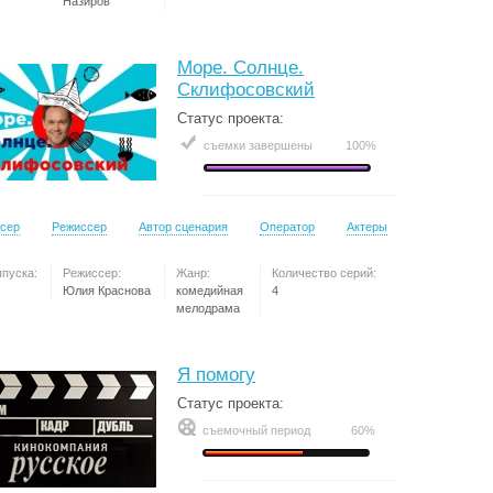
Назиров
Море. Солнце.
Склифосовский
Статус проекта:
съемки завершены
100%
сер
Режиссер
Автор сценария
Оператор
Актеры
ыпуска:
Режиссер:
Жанр:
Количество серий:
Юлия Краснова
комедийная
4
мелодрама
Я помогу
Статус проекта:
съемочный период
60%