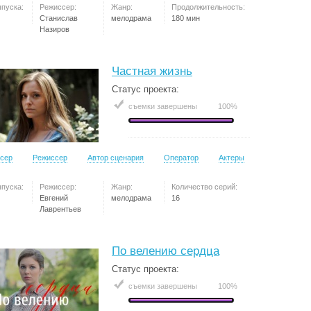
ыпуска:
Режиссер:
Жанр:
Продолжительность:
Станислав
мелодрама
180 мин
Назиров
Частная жизнь
Статус проекта:
съемки завершены
100%
сер
Режиссер
Автор сценария
Оператор
Актеры
ыпуска:
Режиссер:
Жанр:
Количество серий:
Евгений
мелодрама
16
Лаврентьев
По велению сердца
Статус проекта:
съемки завершены
100%