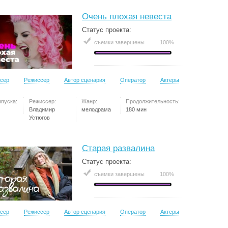
Очень плохая невеста
Статус проекта:
съемки завершены
100%
сер
Режиссер
Автор сценария
Оператор
Актеры
ыпуска:
Режиссер:
Жанр:
Продолжительность:
Владимир
мелодрама
180 мин
Устюгов
Старая развалина
Статус проекта:
съемки завершены
100%
сер
Режиссер
Автор сценария
Оператор
Актеры