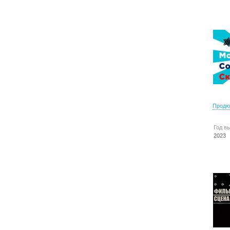
Продю
Год в
2023