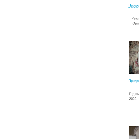
Продю
Режи
Юри
Продю
Год в
2022