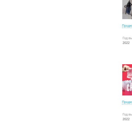
Продю
Год в
2022
Продю
Год в
2022