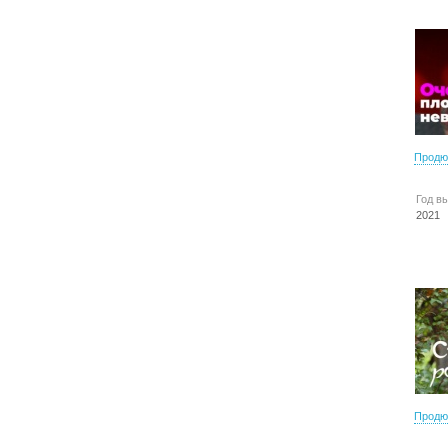
Продю
Год в
2021
Продю