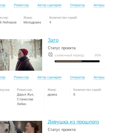
сер
Режиссер
Автор сценария
Оператор
Актеры
ссер:
Жанр:
Количество серий:
й Лейзеров
Мелодрама
4
Зато
Статус проекта:
съемочный период
60%
сер
Режиссер
Автор сценария
Оператор
Актеры
ыпуска:
Режиссер:
Жанр:
Количество серий:
Дарья Жук,
драма
8
Станислав
Либин
Девушка из прошлого
Статус проекта: