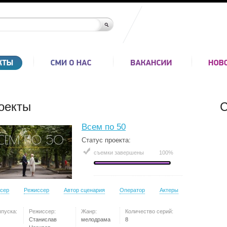
оекты
С
Всем по 50
Статус проекта:
съемки завершены
100%
сер
Режиссер
Автор сценария
Оператор
Актеры
ыпуска:
Режиссер:
Жанр:
Количество серий:
Станислав
мелодрама
8