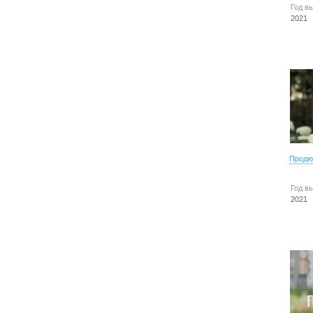
Год в
2021
Продю
Год в
2021