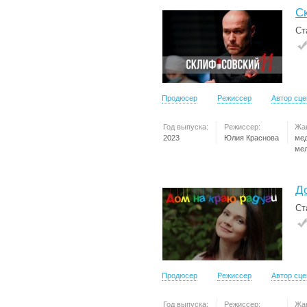
С
Ст
Продюсер
Режиссер
Автор сц
Год выпуска:
Режиссер:
Жа
2023
Юлия Краснова
ме
ме
Д
Ст
Продюсер
Режиссер
Автор сц
Год выпуска:
Режиссер:
Жа