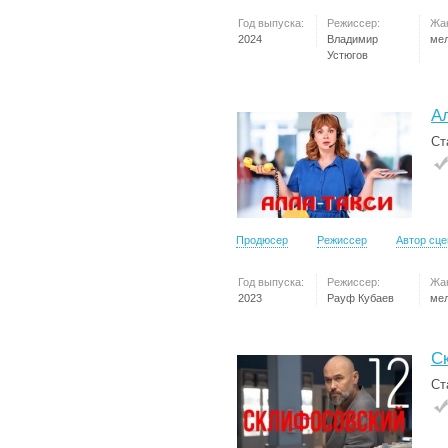
Год выпуска:
Режиссер:
Жа
2024
Владимир
ме
Устюгов
А
Ст
Продюсер
Режиссер
Автор сц
Год выпуска:
Режиссер:
Жа
2023
Рауф Кубаев
ме
С
Ст