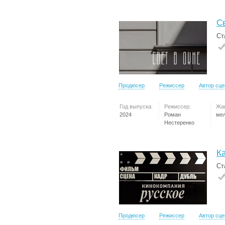
Св
Ст
Продюсер
Режиссер
Автор сц
Год выпуска:
Режиссер:
Жа
2024
Роман
ме
Нестеренко
К
Ст
Продюсер
Режиссер
Автор сц