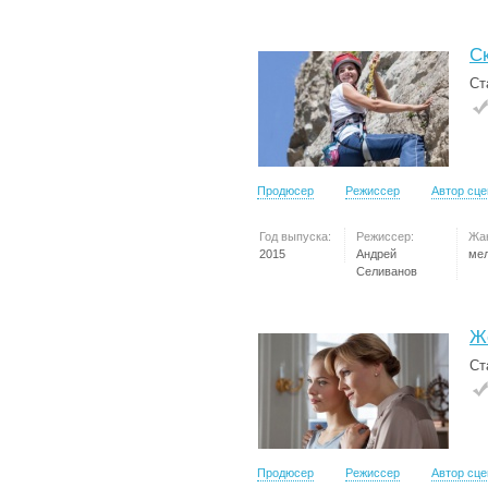
С
Ст
Продюсер
Режиссер
Автор сц
Год выпуска:
Режиссер:
Жа
2015
Андрей
ме
Селиванов
Ж
Ст
Продюсер
Режиссер
Автор сц