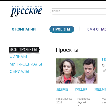
Проекты
ВСЕ ПРОЕКТЫ
ФИЛЬМЫ
П
МИНИ-СЕРИАЛЫ
Ст
СЕРИАЛЫ
Продюсер
Режиссер
Автор сц
Год выпуска:
Режиссер:
Жа
2016
Андрей
ме