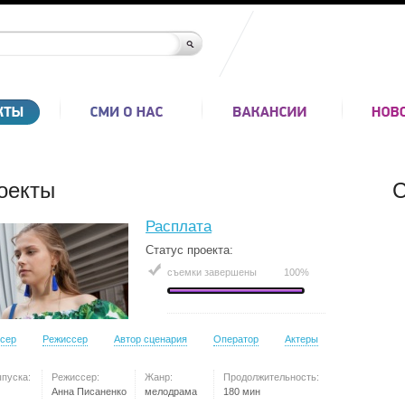
оекты
С
Расплата
Статус проекта:
съемки завершены
100%
сер
Режиссер
Автор сценария
Оператор
Актеры
ыпуска:
Режиссер:
Жанр:
Продолжительность:
Анна Писаненко
мелодрама
180 мин