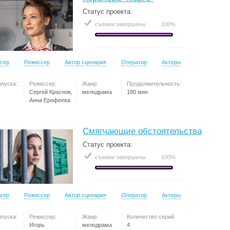
Статус проекта:
съемки завершены
100%
сер
Режиссер
Автор сценария
Оператор
Актеры
ыпуска:
Режиссер:
Жанр:
Продолжительность:
Сергей Краснов,
мелодрама
180 мин
Анна Ерофеева
Смягчающие обстоятельства
Статус проекта:
съемки завершены
100%
сер
Режиссер
Автор сценария
Оператор
Актеры
ыпуска:
Режиссер:
Жанр:
Количество серий:
Игорь
мелодрама
4