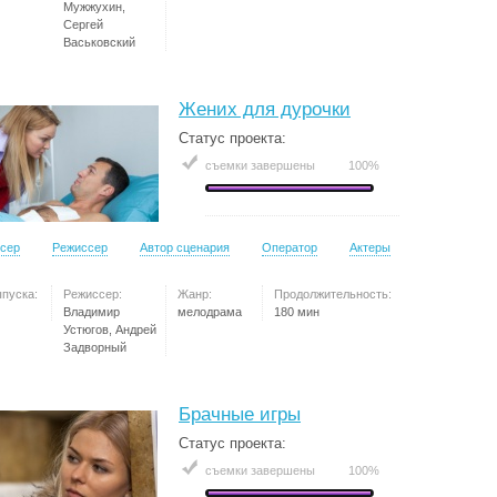
Мужжухин,
Сергей
Васьковский
Жених для дурочки
Статус проекта:
съемки завершены
100%
сер
Режиссер
Автор сценария
Оператор
Актеры
ыпуска:
Режиссер:
Жанр:
Продолжительность:
Владимир
мелодрама
180 мин
Устюгов, Андрей
Задворный
Брачные игры
Статус проекта:
съемки завершены
100%