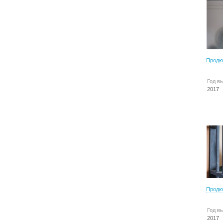
Продю
Год в
2017
Продю
Год в
2017