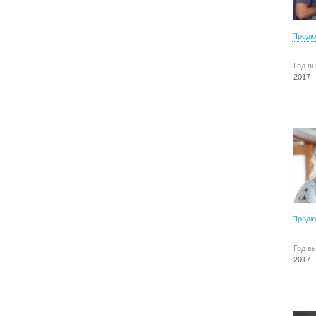
Продю
Год в
2017
Продю
Год в
2017