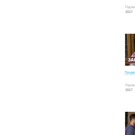
Год в
2017
Продю
Год в
2017