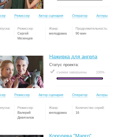
сер
Режиссер
Автор сценария
Оператор
Актеры
ыпуска:
Режиссер:
Жанр:
Продолжительность:
Сергей
мелодрама
90 мин
Мезенцев
Наживка для ангела
Статус проекта:
съемки завершены
100%
сер
Режиссер
Автор сценария
Оператор
Актеры
ыпуска:
Режиссер:
Жанр:
Количество серий:
Валерий
мелодрама
16
Девятилов
Королева "Марго"