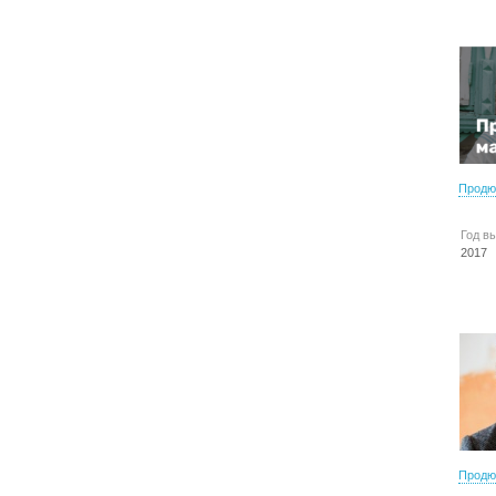
Продю
Год в
2017
Продю