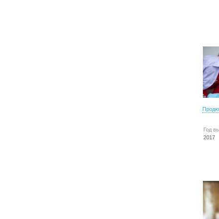
Продю
Год в
2017