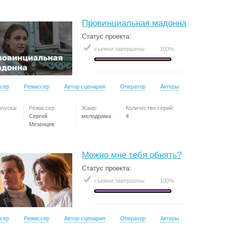
Провинциальная мадонна
Статус проекта:
съемки завершены
100%
сер
Режиссер
Автор сценария
Оператор
Актеры
ыпуска:
Режиссер:
Жанр:
Количество серий:
Сергей
мелодрама
4
Мезенцев
Можно мне тебя обнять?
Статус проекта:
съемки завершены
100%
сер
Режиссер
Автор сценария
Оператор
Актеры