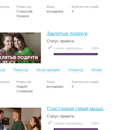
ыпуска:
Режиссер:
Жанр:
Количество серий:
Станислав
мелодрама
4
Назиров
Заклятые подруги
Статус проекта:
съемки завершены
100%
сер
Режиссер
Автор сценария
Оператор
Актеры
ыпуска:
Режиссер:
Жанр:
Количество серий:
Андрей
мелодрама
4
Селиванов
Счастливая серая мышь
Статус проекта:
съемки завершены
100%