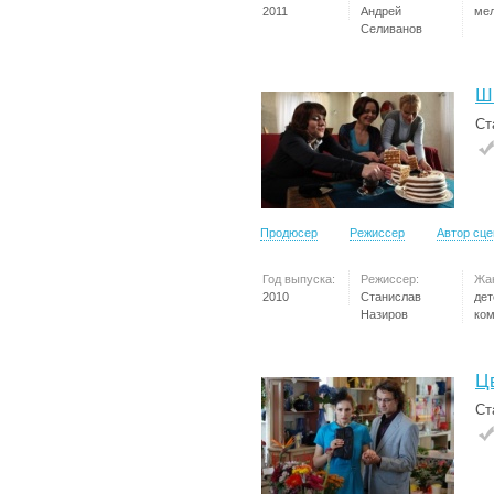
2011
Андрей
ме
Селиванов
Ш
Ст
Продюсер
Режиссер
Автор сц
Год выпуска:
Режиссер:
Жа
2010
Станислав
дет
Назиров
ко
Ц
Ст