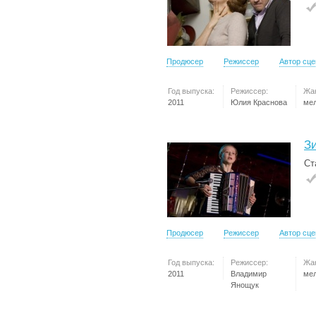
Продюсер
Режиссер
Автор сц
Год выпуска:
Режиссер:
Жа
2011
Юлия Краснова
ме
З
Ст
Продюсер
Режиссер
Автор сц
Год выпуска:
Режиссер:
Жа
2011
Владимир
ме
Янощук