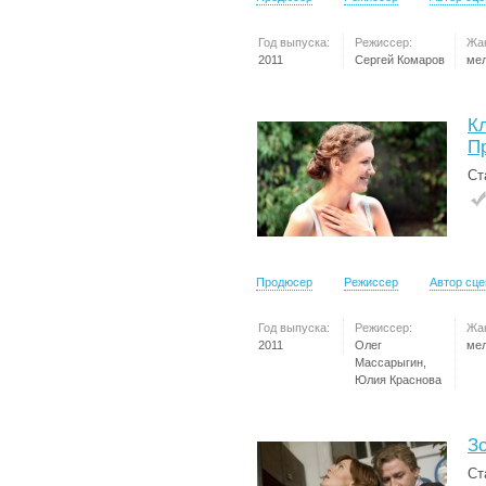
Год выпуска:
Режиссер:
Жа
2011
Сергей Комаров
ме
К
П
Ст
Продюсер
Режиссер
Автор сц
Год выпуска:
Режиссер:
Жа
2011
Олег
ме
Массарыгин,
Юлия Краснова
З
Ст