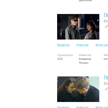
Девятилов
П
Ст
Продюсер
Режиссер
Автор сц
Год выпуска:
Режиссер:
Жа
2011
Владимир
ме
Янощук
П
Ст
Продюсер
Режиссер
Автор сц