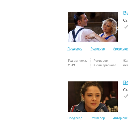
В
Ст
Продюсер
Режиссер
Автор сц
Год выпуска:
Режиссер:
Жа
2013
Юлия Краснова
ме
В
Ст
Продюсер
Режиссер
Автор сц