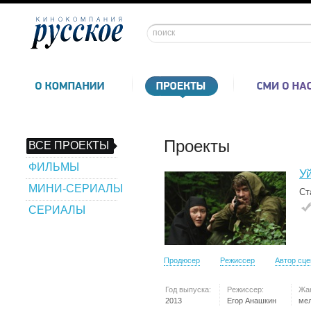
Проекты
ВСЕ ПРОЕКТЫ
ФИЛЬМЫ
У
МИНИ-СЕРИАЛЫ
Ст
СЕРИАЛЫ
Продюсер
Режиссер
Автор сц
Год выпуска:
Режиссер:
Жа
2013
Егор Анашкин
ме