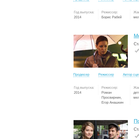
Год выпуска:
Режиссер:
Жа
2014
Борис Рабей
ме
М
Ст
Продюсер
Режиссер
Автор сц
Год выпуска:
Режиссер:
Жа
2014
Роман
дет
Просвирнин,
ме
Егор Анашкин
П
Ст