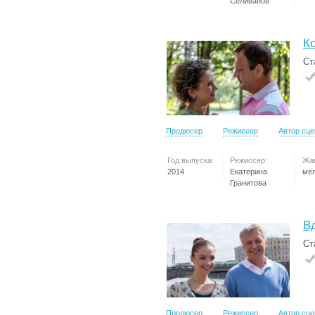
Селиванов
К
Ст
Продюсер
Режиссер
Автор сц
Год выпуска:
Режиссер:
Жа
2014
Екатерина
ме
Гранитова
В
Ст
Продюсер
Режиссер
Автор сц