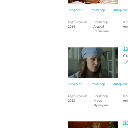
Продюсер
Режиссер
Автор сц
Год выпуска:
Режиссер:
Жа
2014
Андрей
ме
Селиванов
Т
Ст
Продюсер
Режиссер
Автор сц
Год выпуска:
Режиссер:
Жа
2013
Игорь
ме
Мужжухин
В