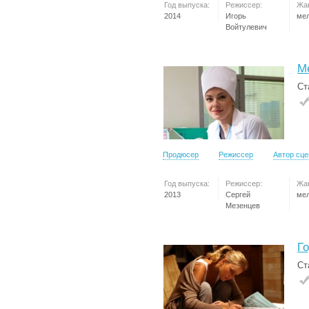
Год выпуска:
Режиссер:
Жа
2014
Игорь
ме
Войтулевич
М
Ст
Продюсер
Режиссер
Автор сц
Год выпуска:
Режиссер:
Жа
2013
Сергей
ме
Мезенцев
Го
Ст