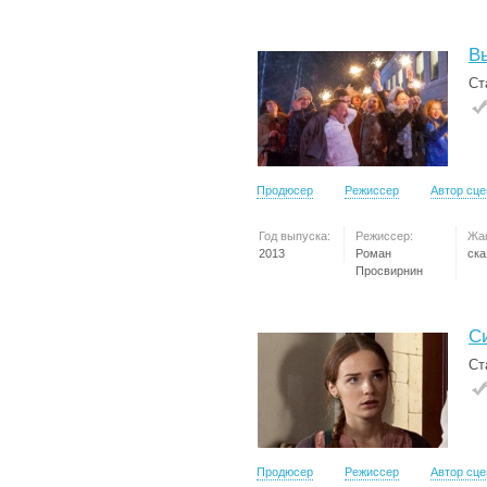
В
Ст
Продюсер
Режиссер
Автор сц
Год выпуска:
Режиссер:
Жа
2013
Роман
ска
Просвирнин
С
Ст
Продюсер
Режиссер
Автор сц