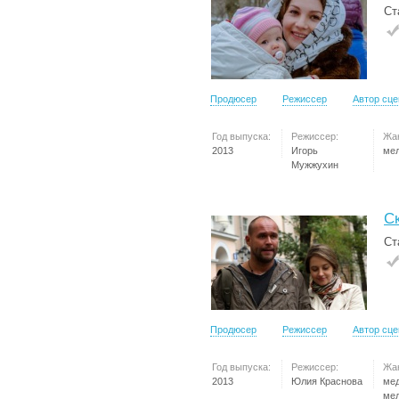
Ст
Продюсер
Режиссер
Автор сц
Год выпуска:
Режиссер:
Жа
2013
Игорь
ме
Мужжухин
С
Ст
Продюсер
Режиссер
Автор сц
Год выпуска:
Режиссер:
Жа
2013
Юлия Краснова
ме
ме