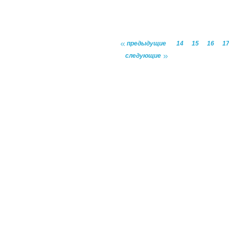
предыдущие
14
15
16
1
следующие