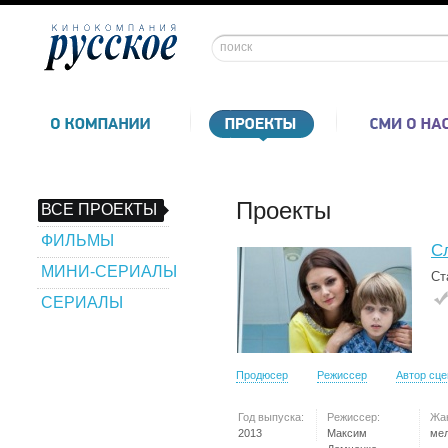
Проекты
ВСЕ ПРОЕКТЫ
ФИЛЬМЫ
С
МИНИ-СЕРИАЛЫ
Ст
СЕРИАЛЫ
Продюсер
Режиссер
Автор сц
Год выпуска:
Режиссер:
Жа
2013
Максим
ме