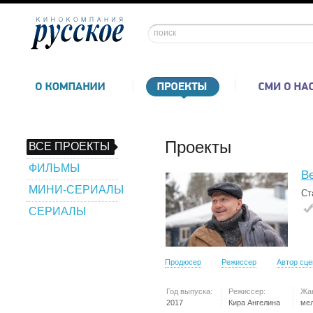
Проекты
ВСЕ ПРОЕКТЫ
ФИЛЬМЫ
В
МИНИ-СЕРИАЛЫ
Ст
СЕРИАЛЫ
Продюсер
Режиссер
Автор сц
Год выпуска:
Режиссер:
Жа
2017
Кира Ангелина
ме