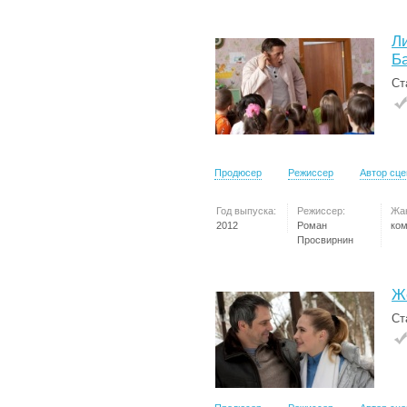
Л
Б
Ст
Продюсер
Режиссер
Автор сц
Год выпуска:
Режиссер:
Жа
2012
Роман
ко
Просвирнин
Ж
Ст