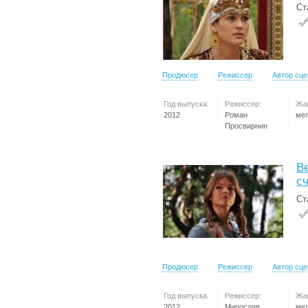
Ст
Продюсер
Режиссер
Автор сц
Год выпуска:
Режиссер:
Жа
2012
Роман
ме
Просвирнин
В
с
Ст
Продюсер
Режиссер
Автор сц
Год выпуска:
Режиссер:
Жа
2012
Мирослав
ме