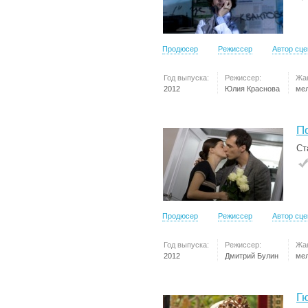
Продюсер
Режиссер
Автор сц
Год выпуска:
Режиссер:
Жа
2012
Юлия Краснова
ме
П
Ст
Продюсер
Режиссер
Автор сц
Год выпуска:
Режиссер:
Жа
2012
Дмитрий Булин
ме
Г