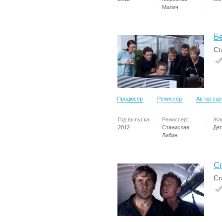
Малич
Б
Ст
Продюсер
Режиссер
Автор сц
Год выпуска:
Режиссер:
Жа
2012
Станислав
Дет
Либин
С
Ст