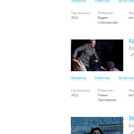
Продюсер
Режиссер
Автор сц
Год выпуска:
Режиссер:
Жа
2012
Вадим
ме
Соколовский
К
Ст
Продюсер
Режиссер
Автор сц
Год выпуска:
Режиссер:
Жа
2012
Роман
ме
Просвирнин
М
Ст