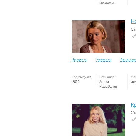
Мужжухин
Н
Ст
Продюсер
Режиссер
Автор сц
Год выпуска:
Режиссер:
Жа
2012
Артем
ме
Насыбулин
К
Ст