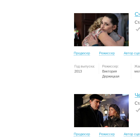
С
Ст
Продюсер
Режиссер
Автор сц
Год выпуска:
Режиссер:
Жа
2013
Виктория
ме
Держицкая
Ч
Ст
Продюсер
Режиссер
Автор сц