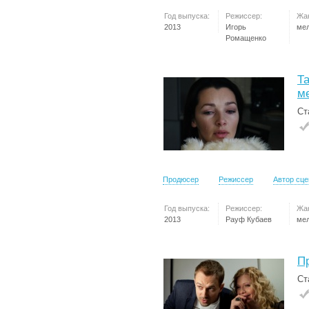
Год выпуска:
Режиссер:
Жа
2013
Игорь
ме
Ромащенко
Та
м
Ст
Продюсер
Режиссер
Автор сц
Год выпуска:
Режиссер:
Жа
2013
Рауф Кубаев
ме
П
Ст