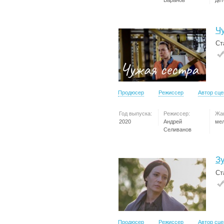
Баранов
дет
Ч
Ст
Продюсер
Режиссер
Автор сц
Год выпуска:
Режиссер:
Жа
2020
Андрей
ме
Селиванов
З
Ст
Продюсер
Режиссер
Автор сц