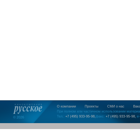
О компании
Проекты
СМИ о нас
Вак
При полном или частичном использовании материа
Тел.:
+7 (495) 933-95-98,
факс:
+7 (495) 933-95-98,
e-
© 2026