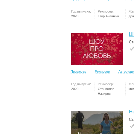
Год выпуска:
Режиссер:
Жа
2020
Егор Анашкин
др
Ш
Ст
Продюсер
Режиссер
Автор сц
Год выпуска:
Режиссер:
Жа
2020
Станислав
ме
Назиров
Н
Ст