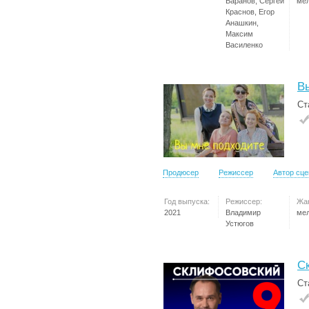
Баранов, Сергей
ме
Краснов, Егор
Анашкин,
Максим
Василенко
В
Ст
Продюсер
Режиссер
Автор сц
Год выпуска:
Режиссер:
Жа
2021
Владимир
ме
Устюгов
С
Ст