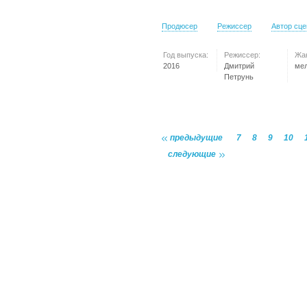
Продюсер
Режиссер
Автор сц
Год выпуска:
Режиссер:
Жа
2016
Дмитрий
ме
Петрунь
предыдущие
7
8
9
10
следующие