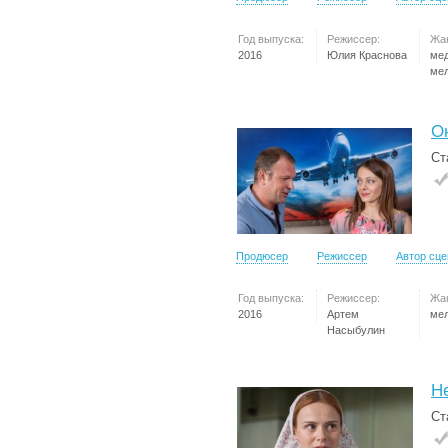
Год выпуска:
Режиссер:
Жа
2016
Юлия Краснова
ме
ме
О
Ст
Продюсер
Режиссер
Автор сц
Год выпуска:
Режиссер:
Жа
2016
Артем
ме
Насыбулин
Н
Ст