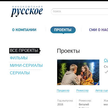
Проекты
ВСЕ ПРОЕКТЫ
ФИЛЬМЫ
О
МИНИ-СЕРИАЛЫ
Ст
СЕРИАЛЫ
Продюсер
Режиссер
Автор сц
Год выпуска:
Режиссер:
Жа
2016
Виталий
ме