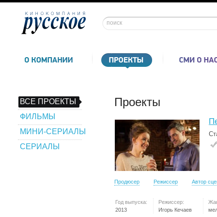
Проекты
ВСЕ ПРОЕКТЫ
ФИЛЬМЫ
П
МИНИ-СЕРИАЛЫ
Ст
СЕРИАЛЫ
Продюсер
Режиссер
Автор сц
Год выпуска:
Режиссер:
Жа
2013
Игорь Кечаев
ме