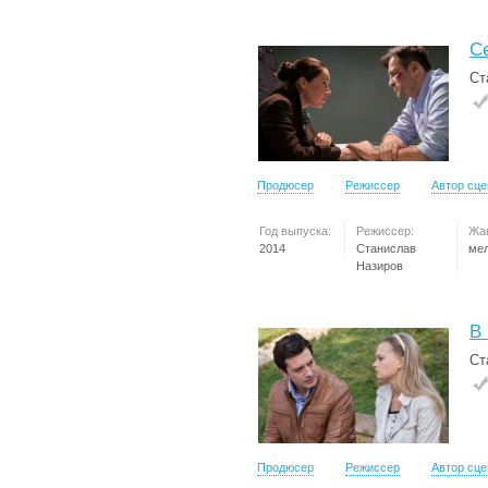
С
Ст
Продюсер
Режиссер
Автор сц
Год выпуска:
Режиссер:
Жа
2014
Станислав
ме
Назиров
В
Ст
Продюсер
Режиссер
Автор сц