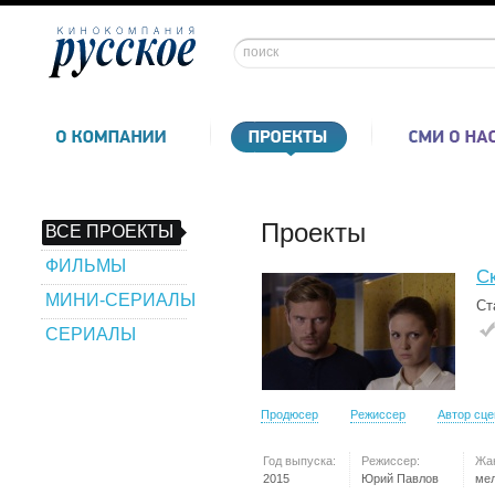
Проекты
ВСЕ ПРОЕКТЫ
ФИЛЬМЫ
С
МИНИ-СЕРИАЛЫ
Ст
СЕРИАЛЫ
Продюсер
Режиссер
Автор сц
Год выпуска:
Режиссер:
Жа
2015
Юрий Павлов
ме