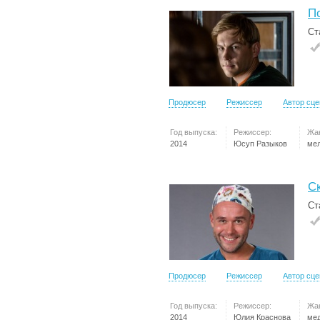
П
Ст
Продюсер
Режиссер
Автор сц
Год выпуска:
Режиссер:
Жа
2014
Юсуп Разыков
ме
С
Ст
Продюсер
Режиссер
Автор сц
Год выпуска:
Режиссер:
Жа
2014
Юлия Краснова
ме