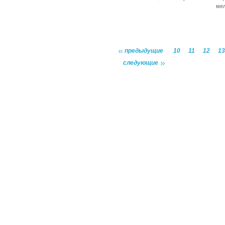
ме
предыдущие
10
11
12
13
следующие