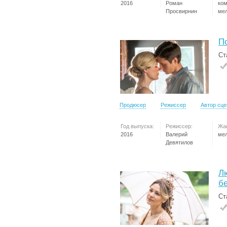
2016
Роман
ком
Просвирнин
ме
П
Ст
Продюсер
Режиссер
Автор сц
Год выпуска:
Режиссер:
Жа
2016
Валерий
ме
Девятилов
Л
б
Ст