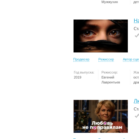
Мужжухин
дет
Н
Ст
Продюсер
Режиссер
Автор сц
Год выпуска:
Режиссер:
Жа
2019
Евгений
ос
Лаврентьев
др
Л
Ст