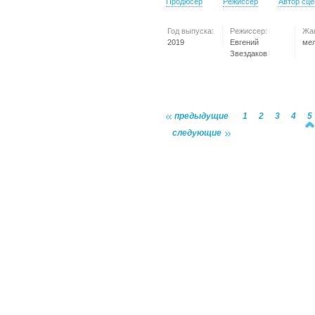
Продюсер
Режиссер
Автор сц
Год выпуска:
Режиссер:
Жа
2019
Евгений
ме
Звездаков
предыдущие
1
2
3
4
5
следующие