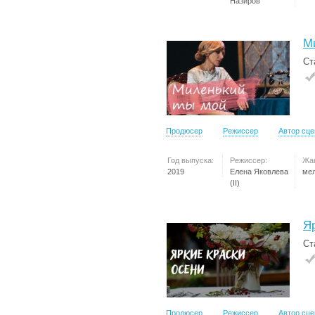
Назиров
М
Ст
Продюсер
Режиссер
Автор сц
Год выпуска:
Режиссер:
Жа
2019
Елена Яковлева
ме
(II)
Я
Ст
Продюсер
Режиссер
Автор сц