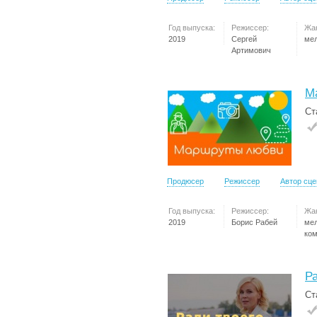
Год выпуска:
Режиссер:
Жа
2019
Сергей
ме
Артимович
М
Ст
Продюсер
Режиссер
Автор сц
Год выпуска:
Режиссер:
Жа
2019
Борис Рабей
ме
ко
Ра
Ст