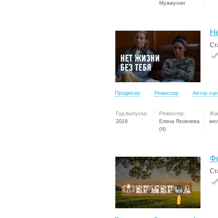
Мужжухин
Н
Ст
Продюсер
Режиссер
Автор сц
Год выпуска:
Режиссер:
Жа
2019
Елена Яковлева
ме
(II)
Ф
Ст