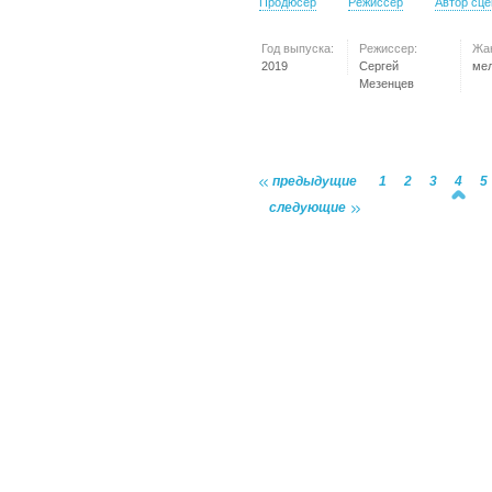
Продюсер
Режиссер
Автор сц
Год выпуска:
Режиссер:
Жа
2019
Сергей
ме
Мезенцев
предыдущие
1
2
3
4
5
следующие