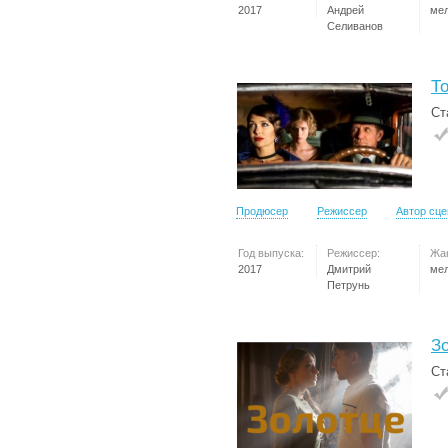
2017
Андрей
ме
Селиванов
Т
Ст
Продюсер
Режиссер
Автор сц
Год выпуска:
Режиссер:
Жа
2017
Дмитрий
ме
Петрунь
З
Ст