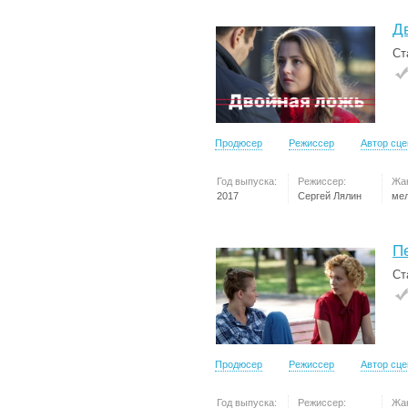
Д
Ст
Продюсер
Режиссер
Автор сц
Год выпуска:
Режиссер:
Жа
2017
Сергей Лялин
ме
П
Ст
Продюсер
Режиссер
Автор сц
Год выпуска:
Режиссер:
Жа