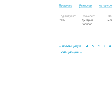
Продюсер
Режиссер
Автор сц
Год выпуска:
Режиссер:
Жа
2017
Дмитрий
ме
Корявов
предыдущие
4
5
6
7
8
следующие