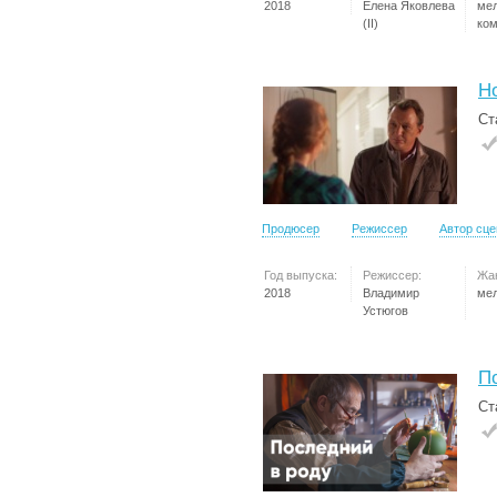
2018
Елена Яковлева
ме
(II)
ко
Н
Ст
Продюсер
Режиссер
Автор сц
Год выпуска:
Режиссер:
Жа
2018
Владимир
ме
Устюгов
П
Ст