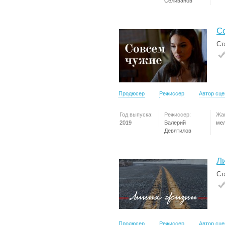
Селиванов
С
Ст
Продюсер
Режиссер
Автор сц
Год выпуска:
Режиссер:
Жа
2019
Валерий
ме
Девятилов
Л
Ст
Продюсер
Режиссер
Автор сц