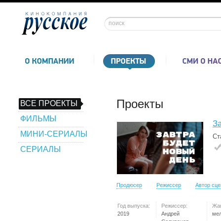
Проекты
ВСЕ ПРОЕКТЫ
ФИЛЬМЫ
З
МИНИ-СЕРИАЛЫ
Ст
СЕРИАЛЫ
Продюсер
Режиссер
Автор сц
Год выпуска:
Режиссер:
Жа
2019
Андрей
ме