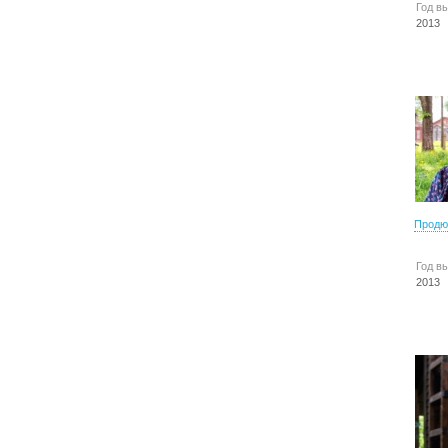
Год в
2013
Продю
Год в
2013