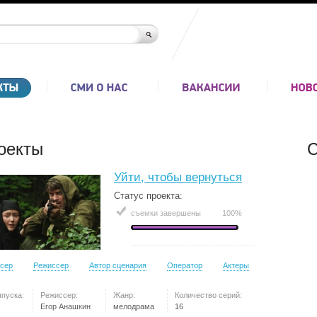
оекты
С
Уйти, чтобы вернуться
Статус проекта:
съемки завершены
100%
сер
Режиссер
Автор сценария
Оператор
Актеры
ыпуска:
Режиссер:
Жанр:
Количество серий:
Егор Анашкин
мелодрама
16