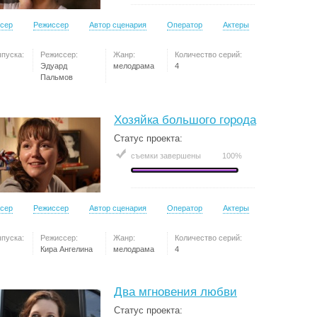
сер
Режиссер
Автор сценария
Оператор
Актеры
ыпуска:
Режиссер:
Жанр:
Количество серий:
Эдуард
мелодрама
4
Пальмов
Хозяйка большого города
Статус проекта:
съемки завершены
100%
сер
Режиссер
Автор сценария
Оператор
Актеры
ыпуска:
Режиссер:
Жанр:
Количество серий:
Кира Ангелина
мелодрама
4
Два мгновения любви
Статус проекта: