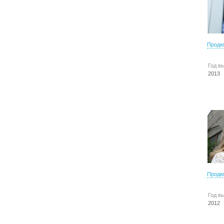
Продю
Год в
2013
Продю
Год в
2012