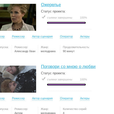
Ожерелье
Статус проекта:
съемки завершены
100%
сер
Режиссер
Автор сценария
Оператор
Актеры
ыпуска:
Режиссер:
Жанр:
Продолжительность:
Александр Хван
мелодрама
90 минут
Поговори со мною о любви
Статус проекта:
съемки завершены
100%
сер
Режиссер
Автор сценария
Оператор
Актеры
ыпуска:
Режиссер:
Жанр:
Количество серий:
Артем
мелодрама
4