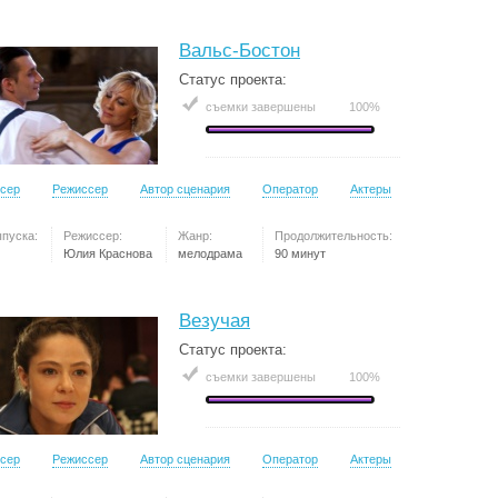
Вальс-Бостон
Статус проекта:
съемки завершены
100%
сер
Режиссер
Автор сценария
Оператор
Актеры
ыпуска:
Режиссер:
Жанр:
Продолжительность:
Юлия Краснова
мелодрама
90 минут
Везучая
Статус проекта:
съемки завершены
100%
сер
Режиссер
Автор сценария
Оператор
Актеры