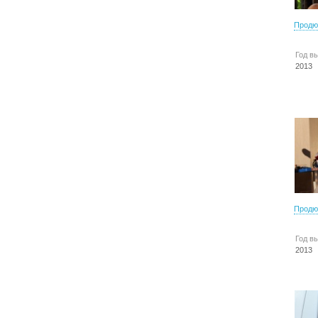
Продю
Год в
2013
Продю
Год в
2013