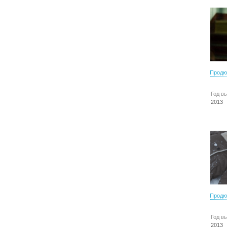
Продю
Год в
2013
Продю
Год в
2013