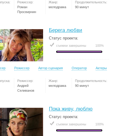
ыпуска:
Режиссер:
Жанр:
Продолжительность:
Роман
мелодрама
90 минут
Просвирнин
Берега любви
Статус проекта:
съемки завершены
100%
сер
Режиссер
Автор сценария
Оператор
Актеры
ыпуска:
Режиссер:
Жанр:
Продолжительность:
Андрей
мелодрама
90 минут
Селиванов
Пока живу, люблю
Статус проекта:
съемки завершены
100%