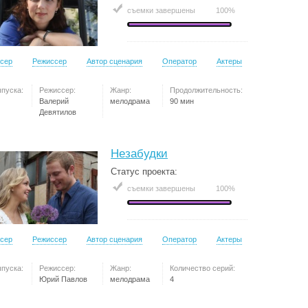
съемки завершены
100%
сер
Режиссер
Автор сценария
Оператор
Актеры
ыпуска:
Режиссер:
Жанр:
Продолжительность:
Валерий
мелодрама
90 мин
Девятилов
Незабудки
Статус проекта:
съемки завершены
100%
сер
Режиссер
Автор сценария
Оператор
Актеры
ыпуска:
Режиссер:
Жанр:
Количество серий:
Юрий Павлов
мелодрама
4