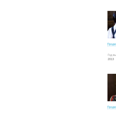
Продю
Год в
2013
Продю