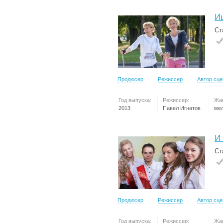
И
Ст
Продюсер
Режиссер
Автор сц
Год выпуска:
Режиссер:
Жа
2013
Павел Игнатов
ме
И
Ст
Продюсер
Режиссер
Автор сц
Год выпуска:
Режиссер:
Жа