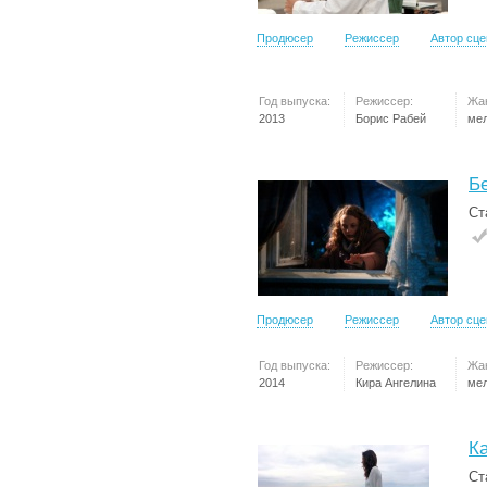
Продюсер
Режиссер
Автор сц
Год выпуска:
Режиссер:
Жа
2013
Борис Рабей
ме
Б
Ст
Продюсер
Режиссер
Автор сц
Год выпуска:
Режиссер:
Жа
2014
Кира Ангелина
ме
К
Ст