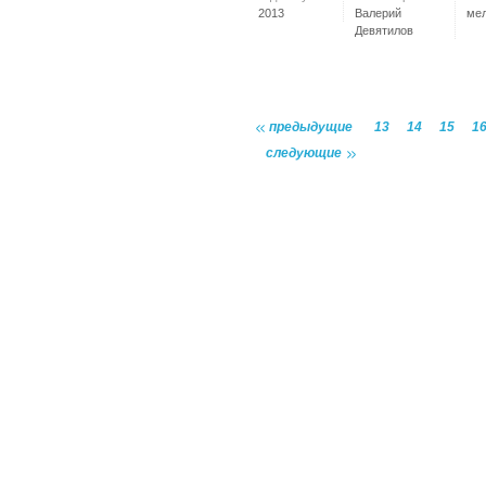
2013
Валерий
ме
Девятилов
предыдущие
13
14
15
1
следующие