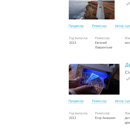
Продюсер
Режиссер
Автор сц
Год выпуска:
Режиссер:
Жа
2013
Евгений
ме
Лаврентьев
Д
Ст
Продюсер
Режиссер
Автор сц
Год выпуска:
Режиссер:
Жа
2013
Егор Анашкин
дет
др