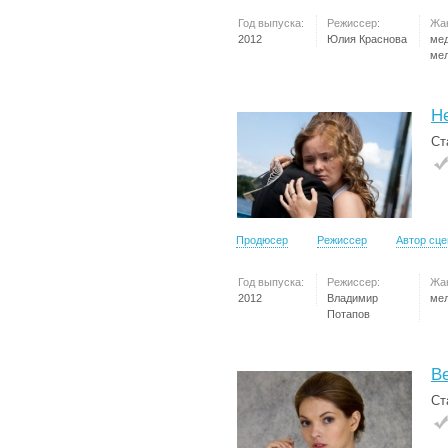
Год выпуска:
Режиссер:
Жа
2012
Юлия Краснова
ме
ме
Н
Ст
Продюсер
Режиссер
Автор сц
Год выпуска:
Режиссер:
Жа
2012
Владимир
ме
Потапов
Ве
Ст