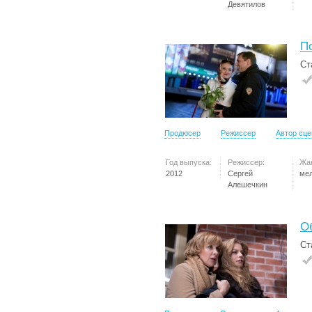
Девятилов
П
Ст
Продюсер
Режиссер
Автор сц
Год выпуска:
Режиссер:
Жа
2012
Сергей
ме
Алешечкин
О
Ст