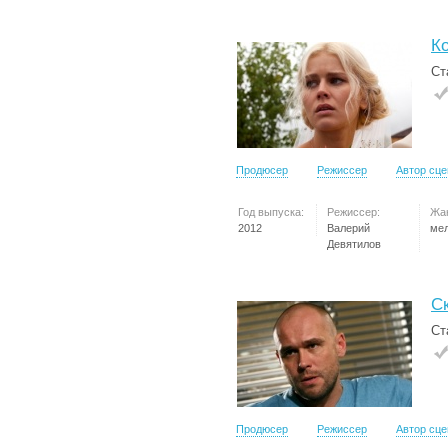
К
Ст
Продюсер
Режиссер
Автор сц
Год выпуска:
Режиссер:
Жа
2012
Валерий
ме
Девятилов
С
Ст
Продюсер
Режиссер
Автор сц