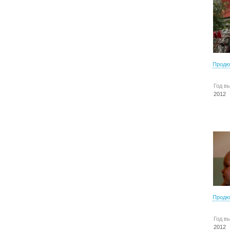
Продю
Год в
2012
Продю
Год в
2012