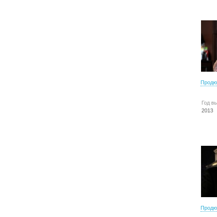
Продю
Год в
2013
Продю