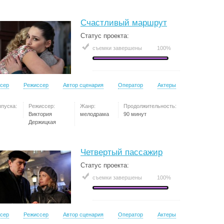
Счастливый маршрут
Статус проекта:
съемки завершены
100%
сер
Режиссер
Автор сценария
Оператор
Актеры
ыпуска:
Режиссер:
Жанр:
Продолжительность:
Виктория
мелодрама
90 минут
Держицкая
Четвертый пассажир
Статус проекта:
съемки завершены
100%
сер
Режиссер
Автор сценария
Оператор
Актеры