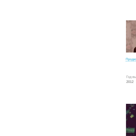
Продю
Год в
2012