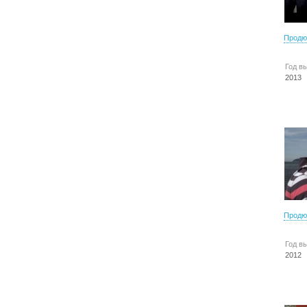
Продю
Год в
2013
Продю
Год в
2012