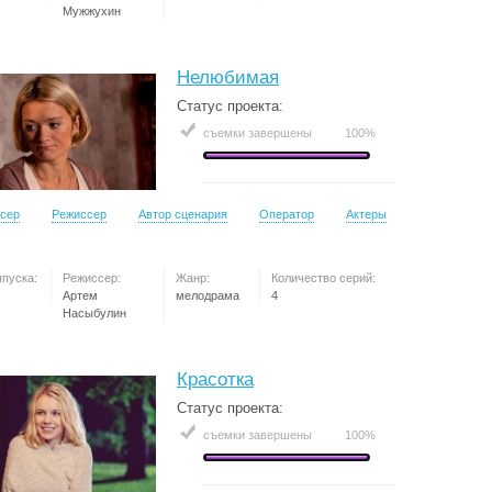
Мужжухин
Нелюбимая
Статус проекта:
съемки завершены
100%
сер
Режиссер
Автор сценария
Оператор
Актеры
ыпуска:
Режиссер:
Жанр:
Количество серий:
Артем
мелодрама
4
Насыбулин
Красотка
Статус проекта:
съемки завершены
100%