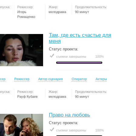
ыпуска:
Режиссер:
Жанр:
Продолжительность:
Игорь
мелодрама
90 минут
Ромащенко
Там, где есть счастье для
меня
Статус проекта:
съемки завершены
100%
сер
Режиссер
Автор сценария
Оператор
Актеры
ыпуска:
Режиссер:
Жанр:
Продолжительность:
Рауф Кубаев
мелодрама
90 минут
Право на любовь
Статус проекта:
съемки завершены
100%