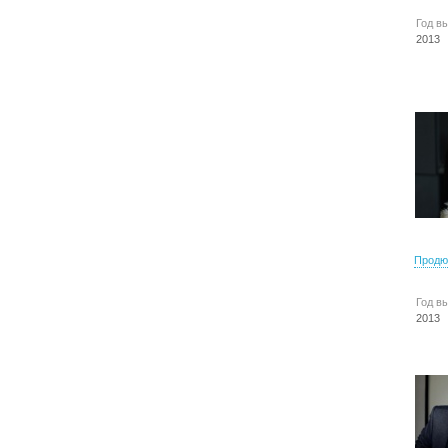
Год в
2013
Продю
Год в
2013