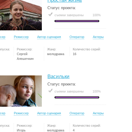
Простая жизнь
Статус проекта:
съемки завершены
100%
сер
Режиссер
Автор сценария
Оператор
Актеры
ыпуска:
Режиссер:
Жанр:
Количество серий:
Сергей
мелодрама
16
Алешечкин
Васильки
Статус проекта:
съемки завершены
100%
сер
Режиссер
Автор сценария
Оператор
Актеры
ыпуска:
Режиссер:
Жанр:
Количество серий:
Игорь
мелодрама
4