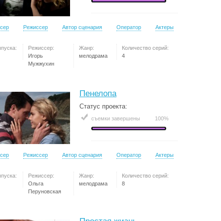
сер
Режиссер
Автор сценария
Оператор
Актеры
ыпуска:
Режиссер:
Жанр:
Количество серий:
Игорь
мелодрама
4
Мужжухин
Пенелопа
Статус проекта:
съемки завершены
100%
сер
Режиссер
Автор сценария
Оператор
Актеры
ыпуска:
Режиссер:
Жанр:
Количество серий:
Ольга
мелодрама
8
Перуновская