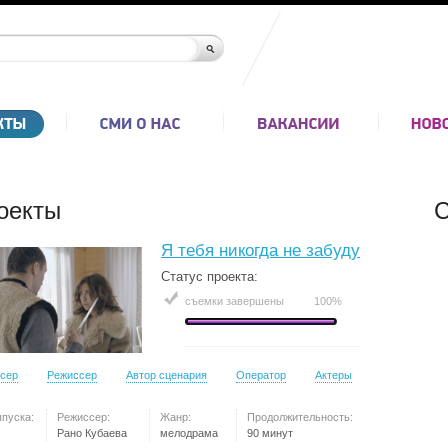
оекты
С
Я тебя никогда не забуду
Статус проекта:
съемки завершены
100%
сер
Режиссер
Автор сценария
Оператор
Актеры
ыпуска:
Режиссер:
Жанр:
Продолжительность:
Рано Кубаева
мелодрама
90 минут