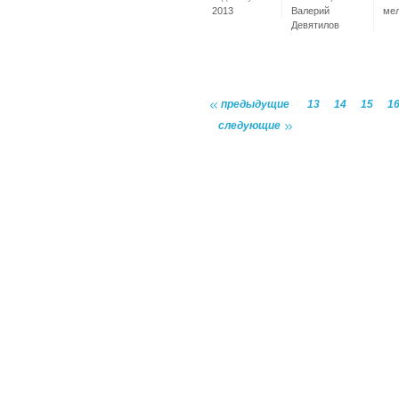
2013
Валерий
ме
Девятилов
предыдущие
13
14
15
1
следующие