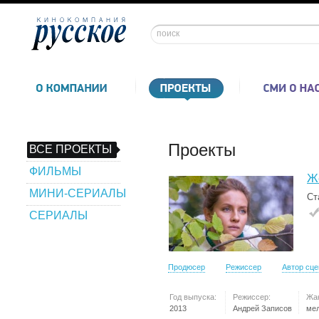
Проекты
ВСЕ ПРОЕКТЫ
ФИЛЬМЫ
Ж
МИНИ-СЕРИАЛЫ
Ст
СЕРИАЛЫ
Продюсер
Режиссер
Автор сц
Год выпуска:
Режиссер:
Жа
2013
Андрей Записов
ме