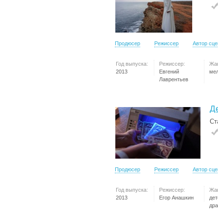
Продюсер
Режиссер
Автор сц
Год выпуска:
Режиссер:
Жа
2013
Евгений
ме
Лаврентьев
Д
Ст
Продюсер
Режиссер
Автор сц
Год выпуска:
Режиссер:
Жа
2013
Егор Анашкин
дет
др