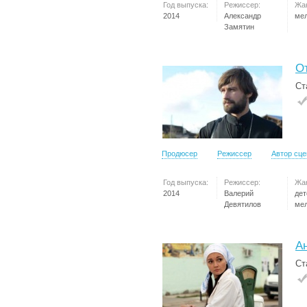
Год выпуска:
Режиссер:
Жа
2014
Александр
ме
Замятин
О
Ст
Продюсер
Режиссер
Автор сц
Год выпуска:
Режиссер:
Жа
2014
Валерий
дет
Девятилов
ме
А
Ст