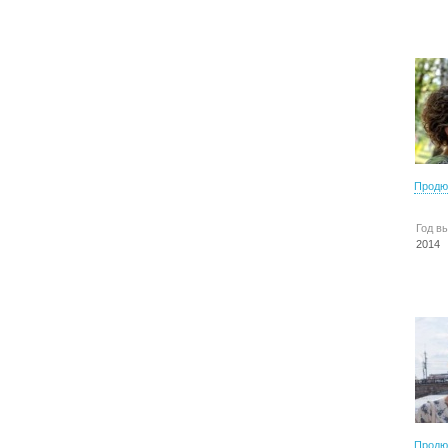
Продю
Год в
2014
Продю