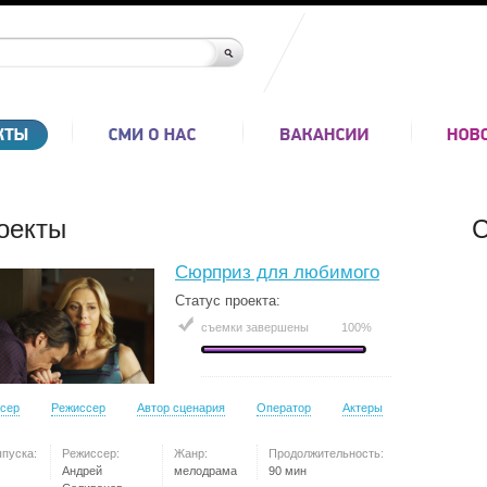
оекты
С
Сюрприз для любимого
Статус проекта:
съемки завершены
100%
сер
Режиссер
Автор сценария
Оператор
Актеры
ыпуска:
Режиссер:
Жанр:
Продолжительность:
Андрей
мелодрама
90 мин