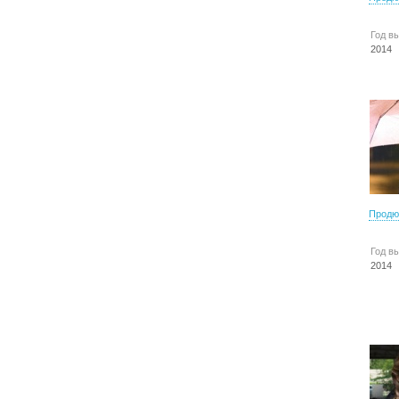
Год в
2014
Продю
Год в
2014