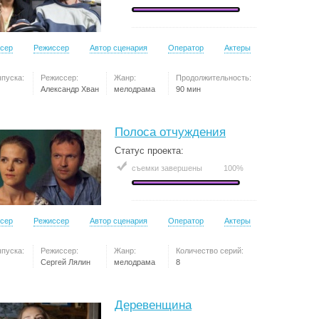
сер
Режиссер
Автор сценария
Оператор
Актеры
ыпуска:
Режиссер:
Жанр:
Продолжительность:
Александр Хван
мелодрама
90 мин
Полоса отчуждения
Статус проекта:
съемки завершены
100%
сер
Режиссер
Автор сценария
Оператор
Актеры
ыпуска:
Режиссер:
Жанр:
Количество серий:
Сергей Лялин
мелодрама
8
Деревенщина