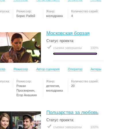
ыпуска:
Режиссер:
Жанр:
Количество серий:
Борис Рабей
мелодрама
4
Московская борзая
Статус проекта:
съемки завершены
100%
сер
Режиссер
Автор сценария
Оператор
Актеры
ыпуска:
Режиссер:
Жанр:
Количество серий:
Роман
детектив,
20
Просвирнин,
мелодрама
Егор Анашкин
Полцарства за любовь
Статус проекта:
съемки завершены
100%