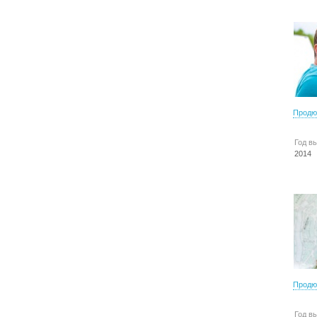
Продю
Год в
2014
Продю
Год в