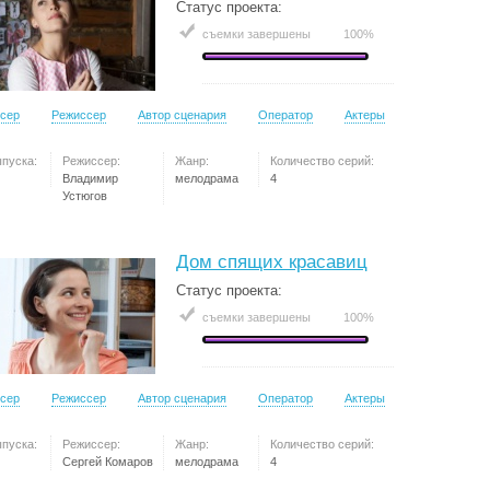
Статус проекта:
съемки завершены
100%
сер
Режиссер
Автор сценария
Оператор
Актеры
ыпуска:
Режиссер:
Жанр:
Количество серий:
Владимир
мелодрама
4
Устюгов
Дом спящих красавиц
Статус проекта:
съемки завершены
100%
сер
Режиссер
Автор сценария
Оператор
Актеры
ыпуска:
Режиссер:
Жанр:
Количество серий:
Сергей Комаров
мелодрама
4