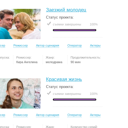
Заезжий молодец
Статус проекта:
съемки завершены
100%
сер
Режиссер
Автор сценария
Оператор
Актеры
ыпуска:
Режиссер:
Жанр:
Продолжительность:
Кира Ангелина
мелодрама
90 мин
Красивая жизнь
Статус проекта:
съемки завершены
100%
сер
Режиссер
Автор сценария
Оператор
Актеры
ыпуска:
Режиссер:
Жанр:
Количество серий: