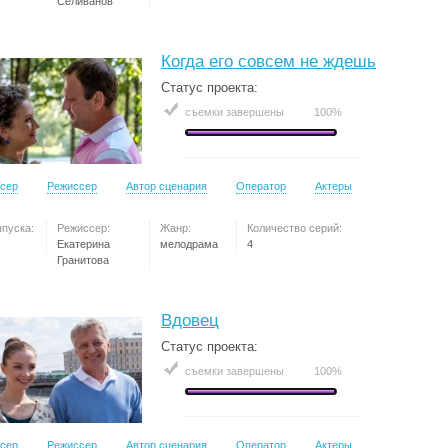
Селиванов
Когда его совсем не ждешь
Статус проекта:
съемки завершены
100%
сер
Режиссер
Автор сценария
Оператор
Актеры
ыпуска:
Режиссер:
Жанр:
Количество серий:
Екатерина
мелодрама
4
Гранитова
Вдовец
Статус проекта:
съемки завершены
100%
сер
Режиссер
Автор сценария
Оператор
Актеры