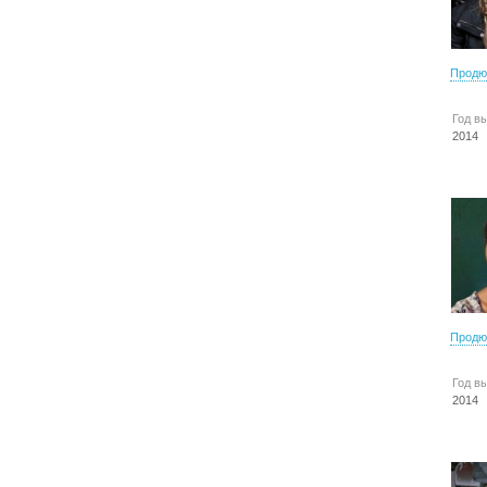
Продю
Год в
2014
Продю
Год в
2014