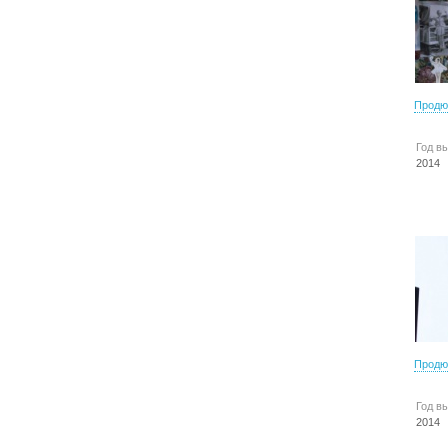
Продю
Год в
2014
Продю
Год в
2014