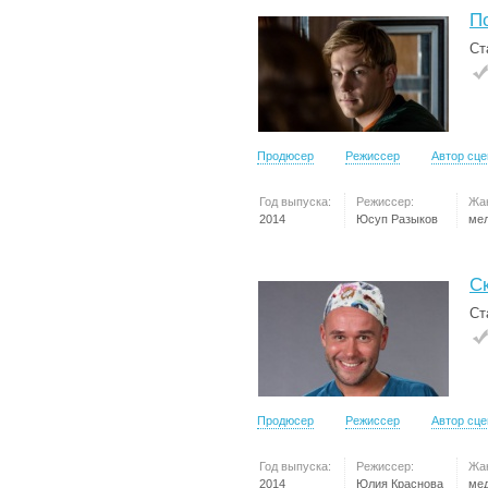
П
Ст
Продюсер
Режиссер
Автор сц
Год выпуска:
Режиссер:
Жа
2014
Юсуп Разыков
ме
С
Ст
Продюсер
Режиссер
Автор сц
Год выпуска:
Режиссер:
Жа
2014
Юлия Краснова
ме