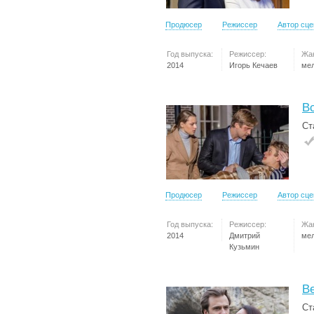
Продюсер
Режиссер
Автор сц
Год выпуска:
Режиссер:
Жа
2014
Игорь Кечаев
ме
В
Ст
Продюсер
Режиссер
Автор сц
Год выпуска:
Режиссер:
Жа
2014
Дмитрий
ме
Кузьмин
В
Ст