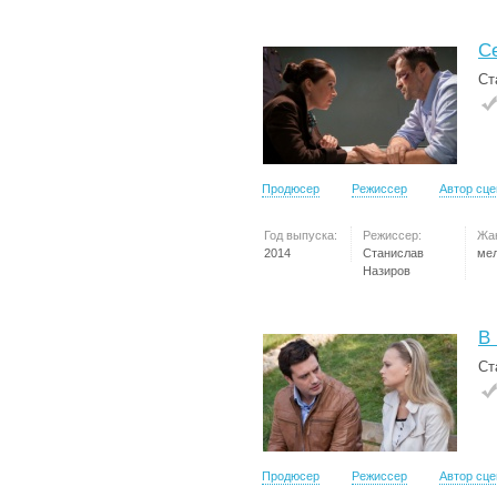
С
Ст
Продюсер
Режиссер
Автор сц
Год выпуска:
Режиссер:
Жа
2014
Станислав
ме
Назиров
В
Ст
Продюсер
Режиссер
Автор сц