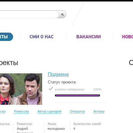
оекты
С
Подмена
Статус проекта:
съемки завершены
100%
сер
Режиссер
Автор сценария
Оператор
Актеры
ыпуска:
Режиссер:
Жанр:
Количество серий:
Андрей
мелодрама
4