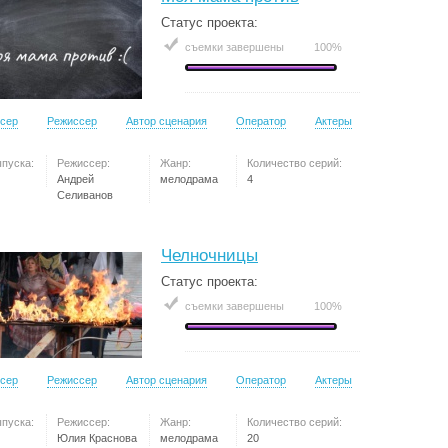
Статус проекта:
съемки завершены
100%
сер
Режиссер
Автор сценария
Оператор
Актеры
ыпуска:
Режиссер:
Жанр:
Количество серий:
Андрей
мелодрама
4
Селиванов
Челночницы
Статус проекта:
съемки завершены
100%
сер
Режиссер
Автор сценария
Оператор
Актеры
ыпуска:
Режиссер:
Жанр:
Количество серий:
Юлия Краснова
мелодрама
20