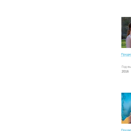
Продю
Год в
2016
Продю