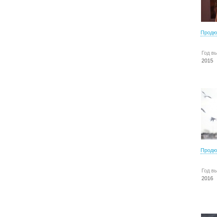
Продю
Год в
2015
Продю
Год в
2016