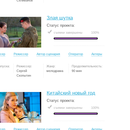
Селиванов
Злая шутка
Статус проекта:
съемки завершены
100%
сер
Режиссер
Автор сценария
Оператор
Актеры
ыпуска:
Режиссер:
Жанр:
Продолжительность:
Сергей
мелодрама
90 мин
Скопытин
Китайский новый год
Статус проекта:
съемки завершены
100%
сер
Режиссер
Автор сценария
Оператор
Актеры