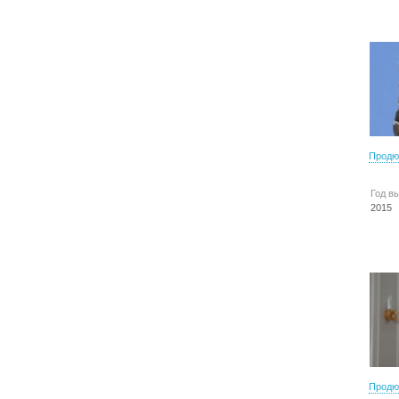
Продю
Год в
2015
Продю