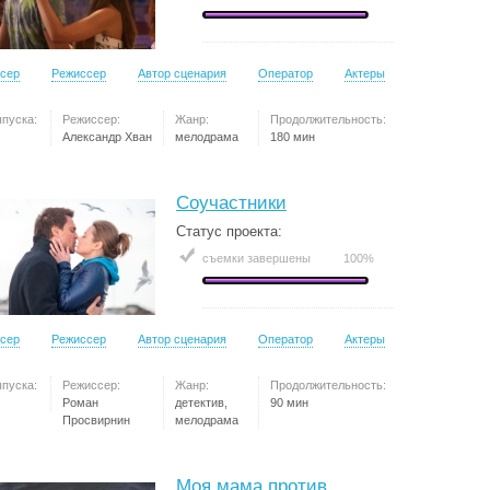
сер
Режиссер
Автор сценария
Оператор
Актеры
ыпуска:
Режиссер:
Жанр:
Продолжительность:
Александр Хван
мелодрама
180 мин
Соучастники
Статус проекта:
съемки завершены
100%
сер
Режиссер
Автор сценария
Оператор
Актеры
ыпуска:
Режиссер:
Жанр:
Продолжительность:
Роман
детектив,
90 мин
Просвирнин
мелодрама
Моя мама против