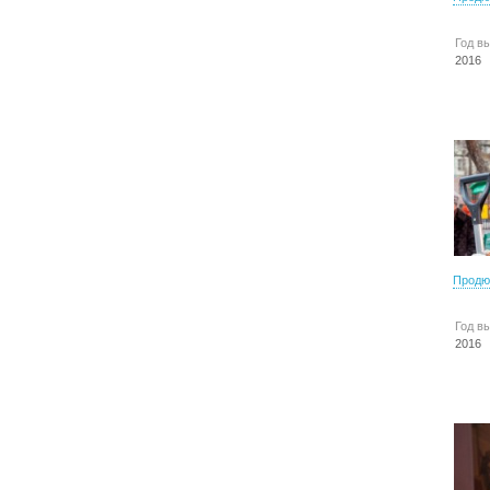
Год в
2016
Продю
Год в
2016