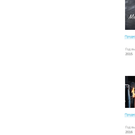
Продю
Год в
2015
Продю
Год в
2016