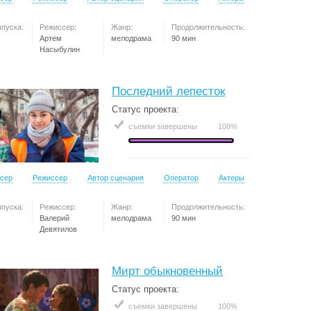
ыпуска:
Режиссер:
Жанр:
Продолжительность:
Артем
мелодрама
90 мин
Насыбулин
Последний лепесток
Статус проекта:
съемки завершены
100%
сер
Режиссер
Автор сценария
Оператор
Актеры
ыпуска:
Режиссер:
Жанр:
Продолжительность:
Валерий
мелодрама
90 мин
Девятилов
Мирт обыкновенный
Статус проекта:
съемки завершены
100%