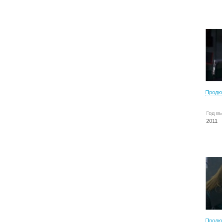
Продю
Год в
2011
Продю