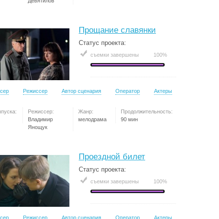
Девятилов
Прощание славянки
Статус проекта:
съемки завершены
100%
сер
Режиссер
Автор сценария
Оператор
Актеры
ыпуска:
Режиссер:
Жанр:
Продолжительность:
Владимир
мелодрама
90 мин
Янощук
Проездной билет
Статус проекта:
съемки завершены
100%
сер
Режиссер
Автор сценария
Оператор
Актеры