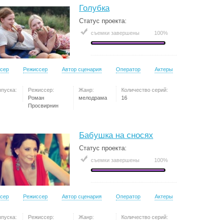
Голубка
Статус проекта:
съемки завершены
100%
сер
Режиссер
Автор сценария
Оператор
Актеры
ыпуска:
Режиссер:
Жанр:
Количество серий:
Роман
мелодрама
16
Просвирнин
Бабушка на сносях
Статус проекта:
съемки завершены
100%
сер
Режиссер
Автор сценария
Оператор
Актеры
ыпуска:
Режиссер:
Жанр:
Количество серий: