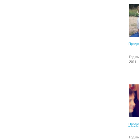
Продю
Год в
2011
Продю
Год в