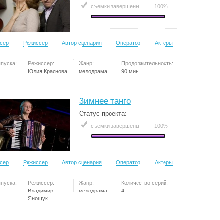
съемки завершены
100%
сер
Режиссер
Автор сценария
Оператор
Актеры
ыпуска:
Режиссер:
Жанр:
Продолжительность:
Юлия Краснова
мелодрама
90 мин
Зимнее танго
Статус проекта:
съемки завершены
100%
сер
Режиссер
Автор сценария
Оператор
Актеры
ыпуска:
Режиссер:
Жанр:
Количество серий:
Владимир
мелодрама
4
Янощук