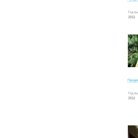
Год в
2011
Продю
Год в
2011