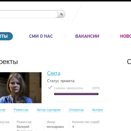
оекты
С
Секта
Статус проекта:
съемки завершены
100%
сер
Режиссер
Автор сценария
Оператор
Актеры
ыпуска:
Режиссер:
Жанр:
Количество серий:
Валерий
мелодрама
4