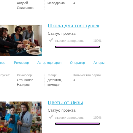
Андрей
мелодрама
4
Селиванов
Школа для толстушек
Статус проекта:
съемки завершены
100%
сер
Режиссер
Автор сценария
Оператор
Актеры
ыпуска:
Режиссер:
Жанр:
Количество серий:
Станислав
детектив,
4
Назиров
комедия
Цветы от Лизы
Статус проекта:
съемки завершены
100%