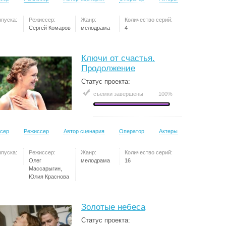
ыпуска:
Режиссер:
Жанр:
Количество серий:
Сергей Комаров
мелодрама
4
Ключи от счастья.
Продолжение
Статус проекта:
съемки завершены
100%
сер
Режиссер
Автор сценария
Оператор
Актеры
ыпуска:
Режиссер:
Жанр:
Количество серий:
Олег
мелодрама
16
Массарыгин,
Юлия Краснова
Золотые небеса
Статус проекта: