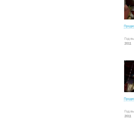
Продю
Год в
2011
Продю
Год в
2011