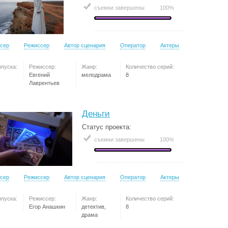
съемки завершены
100%
сер
Режиссер
Автор сценария
Оператор
Актеры
ыпуска:
Режиссер:
Жанр:
Количество серий:
Евгений
мелодрама
8
Лаврентьев
Деньги
Статус проекта:
съемки завершены
100%
сер
Режиссер
Автор сценария
Оператор
Актеры
ыпуска:
Режиссер:
Жанр:
Количество серий:
Егор Анашкин
детектив,
8
драма