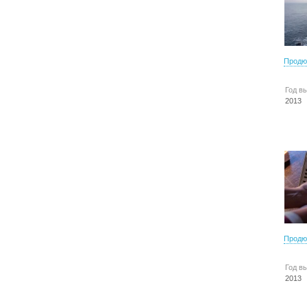
Продю
Год в
2013
Продю
Год в
2013