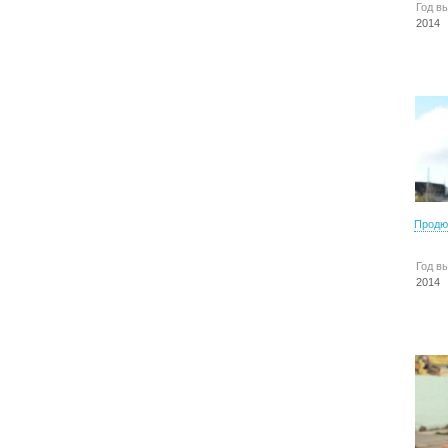
Год в
2014
Продю
Год в
2014