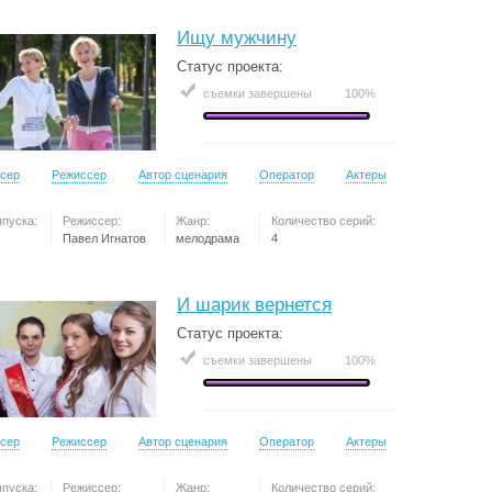
Ищу мужчину
Статус проекта:
съемки завершены
100%
сер
Режиссер
Автор сценария
Оператор
Актеры
ыпуска:
Режиссер:
Жанр:
Количество серий:
Павел Игнатов
мелодрама
4
И шарик вернется
Статус проекта:
съемки завершены
100%
сер
Режиссер
Автор сценария
Оператор
Актеры
ыпуска:
Режиссер:
Жанр:
Количество серий: