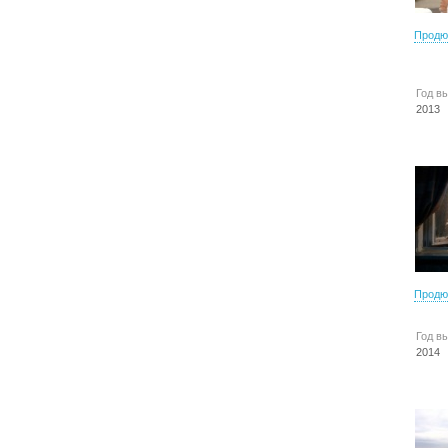
Продю
Год в
2013
Продю
Год в
2014