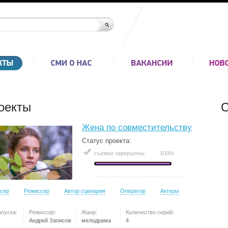
оекты
С
Жена по совместительству
Статус проекта:
съемки завершены
100%
сер
Режиссер
Автор сценария
Оператор
Актеры
ыпуска:
Режиссер:
Жанр:
Количество серий:
Андрей Записов
мелодрама
4