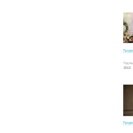
Продю
Год в
2013
Продю