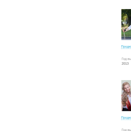
Продю
Год в
2013
Продю
Год в