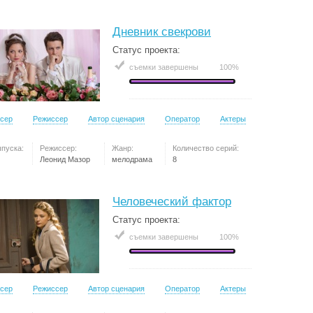
Дневник свекрови
Статус проекта:
съемки завершены
100%
сер
Режиссер
Автор сценария
Оператор
Актеры
ыпуска:
Режиссер:
Жанр:
Количество серий:
Леонид Мазор
мелодрама
8
Человеческий фактор
Статус проекта:
съемки завершены
100%
сер
Режиссер
Автор сценария
Оператор
Актеры