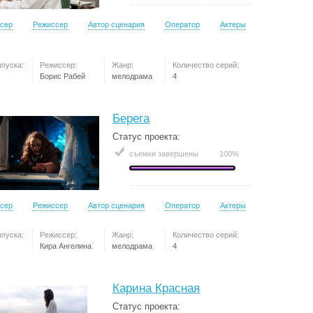
сер
Режиссер
Автор сценария
Оператор
Актеры
ыпуска:
Режиссер:
Жанр:
Количество серий:
Борис Рабей
мелодрама
4
Берега
Статус проекта:
съемки завершены
100%
сер
Режиссер
Автор сценария
Оператор
Актеры
ыпуска:
Режиссер:
Жанр:
Количество серий:
Кира Ангелина
мелодрама
4
Карина Красная
Статус проекта: