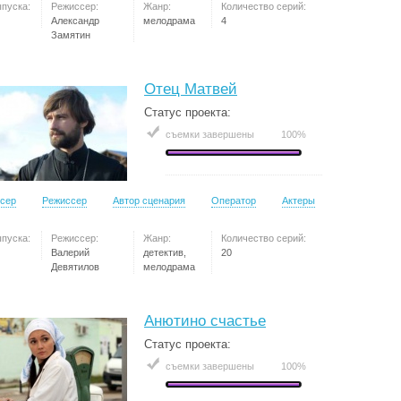
ыпуска:
Режиссер:
Жанр:
Количество серий:
Александр
мелодрама
4
Замятин
Отец Матвей
Статус проекта:
съемки завершены
100%
сер
Режиссер
Автор сценария
Оператор
Актеры
ыпуска:
Режиссер:
Жанр:
Количество серий:
Валерий
детектив,
20
Девятилов
мелодрама
Анютино счастье
Статус проекта:
съемки завершены
100%