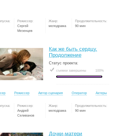
ыпуска:
Режиссер:
Жанр:
Продолжительность:
Сергей
мелодрама
90 мин
Мезенцев
Как же быть сердцу.
Продолжение
Статус проекта:
съемки завершены
100%
сер
Режиссер
Автор сценария
Оператор
Актеры
ыпуска:
Режиссер:
Жанр:
Продолжительность:
Андрей
мелодрама
90 мин
Селиванов
Дочки-матери