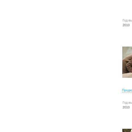
Год в
2010
Продю
Год в
2010