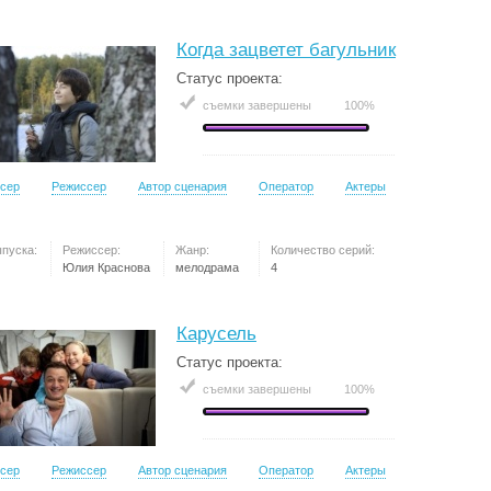
Когда зацветет багульник
Статус проекта:
съемки завершены
100%
сер
Режиссер
Автор сценария
Оператор
Актеры
ыпуска:
Режиссер:
Жанр:
Количество серий:
Юлия Краснова
мелодрама
4
Карусель
Статус проекта:
съемки завершены
100%
сер
Режиссер
Автор сценария
Оператор
Актеры