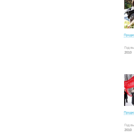
Продю
Год в
2010
Продю
Год в
2010