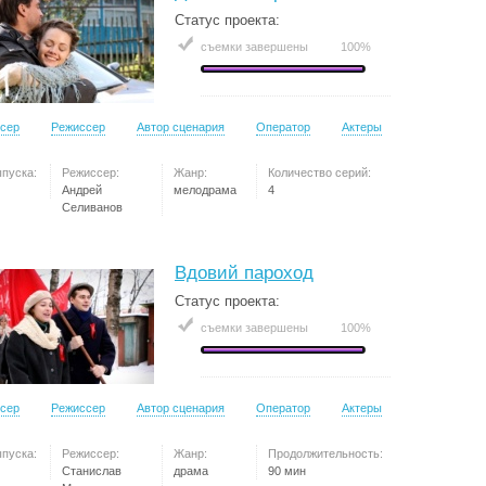
Статус проекта:
съемки завершены
100%
сер
Режиссер
Автор сценария
Оператор
Актеры
ыпуска:
Режиссер:
Жанр:
Количество серий:
Андрей
мелодрама
4
Селиванов
Вдовий пароход
Статус проекта:
съемки завершены
100%
сер
Режиссер
Автор сценария
Оператор
Актеры
ыпуска:
Режиссер:
Жанр:
Продолжительность:
Станислав
драма
90 мин