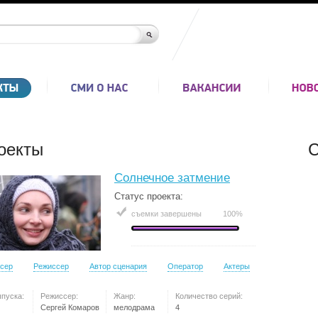
оекты
С
Солнечное затмение
Статус проекта:
съемки завершены
100%
сер
Режиссер
Автор сценария
Оператор
Актеры
ыпуска:
Режиссер:
Жанр:
Количество серий:
Сергей Комаров
мелодрама
4