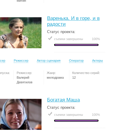
Митин
Варенька. И в горе, и в
радости
Статус проекта:
съемки завершены
100%
сер
Режиссер
Автор сценария
Оператор
Актеры
ыпуска:
Режиссер:
Жанр:
Количество серий:
Валерий
мелодрама
12
Девятилов
Богатая Маша
Статус проекта:
съемки завершены
100%