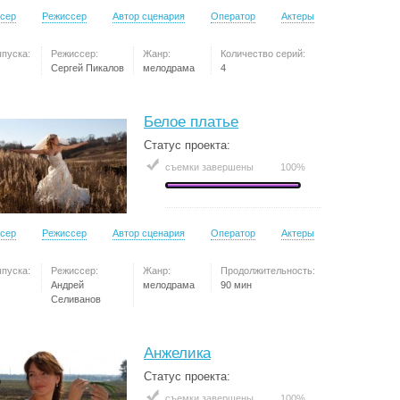
сер
Режиссер
Автор сценария
Оператор
Актеры
ыпуска:
Режиссер:
Жанр:
Количество серий:
Сергей Пикалов
мелодрама
4
Белое платье
Статус проекта:
съемки завершены
100%
сер
Режиссер
Автор сценария
Оператор
Актеры
ыпуска:
Режиссер:
Жанр:
Продолжительность:
Андрей
мелодрама
90 мин
Селиванов
Анжелика
Статус проекта:
съемки завершены
100%