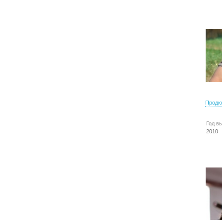
Продю
Год в
2010