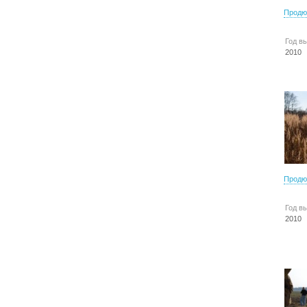
Продю
Год в
2010
Продю
Год в
2010