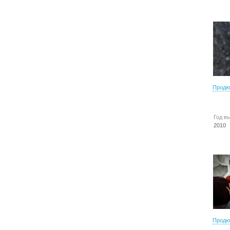
Продю
Год в
2010
Продю