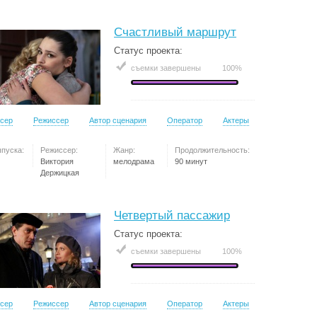
Счастливый маршрут
Статус проекта:
съемки завершены
100%
сер
Режиссер
Автор сценария
Оператор
Актеры
ыпуска:
Режиссер:
Жанр:
Продолжительность:
Виктория
мелодрама
90 минут
Держицкая
Четвертый пассажир
Статус проекта:
съемки завершены
100%
сер
Режиссер
Автор сценария
Оператор
Актеры