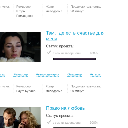
ыпуска:
Режиссер:
Жанр:
Продолжительность:
Игорь
мелодрама
90 минут
Ромащенко
Там, где есть счастье для
меня
Статус проекта:
съемки завершены
100%
сер
Режиссер
Автор сценария
Оператор
Актеры
ыпуска:
Режиссер:
Жанр:
Продолжительность:
Рауф Кубаев
мелодрама
90 минут
Право на любовь
Статус проекта:
съемки завершены
100%