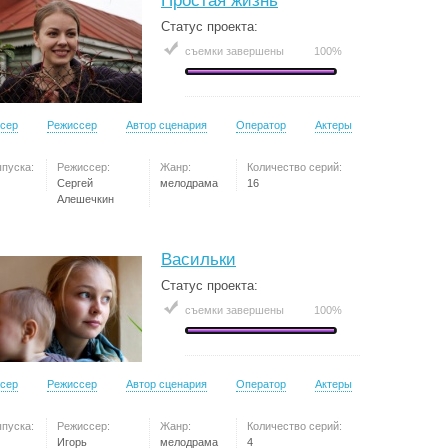
Простая жизнь
Статус проекта:
съемки завершены
100%
сер
Режиссер
Автор сценария
Оператор
Актеры
ыпуска:
Режиссер:
Жанр:
Количество серий:
Сергей
мелодрама
16
Алешечкин
Васильки
Статус проекта:
съемки завершены
100%
сер
Режиссер
Автор сценария
Оператор
Актеры
ыпуска:
Режиссер:
Жанр:
Количество серий:
Игорь
мелодрама
4