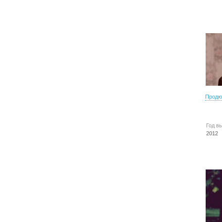
Продю
Год в
2012