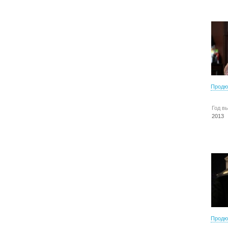
Продю
Год в
2013
Продю