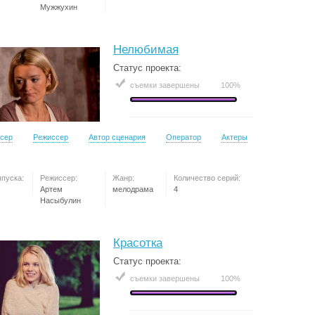
Мужжухин
Нелюбимая
Статус проекта:
съемки завершены
100%
сер
Режиссер
Автор сценария
Оператор
Актеры
ыпуска:
Режиссер:
Жанр:
Количество серий:
Артем
мелодрама
4
Насыбулин
Красотка
Статус проекта:
съемки завершены
100%