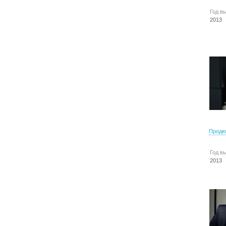
Год в
2013
Продю
Год в
2013