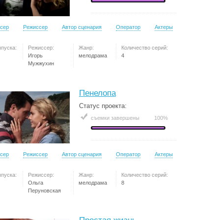
сер
Режиссер
Автор сценария
Оператор
Актеры
ыпуска:
Режиссер:
Жанр:
Количество серий:
Игорь
мелодрама
4
Мужжухин
Пенелопа
Статус проекта:
съемки завершены
100%
сер
Режиссер
Автор сценария
Оператор
Актеры
ыпуска:
Режиссер:
Жанр:
Количество серий:
Ольга
мелодрама
8
Перуновская