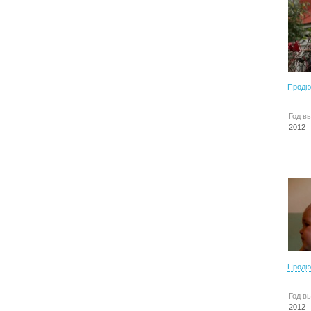
Продю
Год в
2012
Продю
Год в
2012