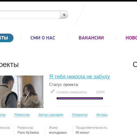
оекты
С
Я тебя никогда не забуду
Статус проекта:
съемки завершены
100%
сер
Режиссер
Автор сценария
Оператор
Актеры
ыпуска:
Режиссер:
Жанр:
Продолжительность:
Рано Кубаева
мелодрама
90 минут