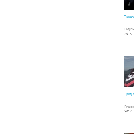
Продю
Год в
2013
Продю
Год в
2012