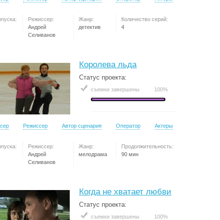
ыпуска:
Режиссер:
Жанр:
Количество серий:
Андрей
детектив
4
Селиванов
Королева льда
Статус проекта:
съемки завершены
100%
сер
Режиссер
Автор сценария
Оператор
Актеры
ыпуска:
Режиссер:
Жанр:
Продолжительность:
Андрей
мелодрама
90 мин
Селиванов
Когда не хватает любви
Статус проекта:
съемки завершены
100%