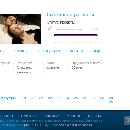
Смокинг по-рязански
Статус проекта:
съемки завершены
100%
сер
Режиссер
Автор сценария
Оператор
Актеры
ыпуска:
Режиссер:
Жанр:
Продолжительность:
Александр
комедия
90 мин
Кананович
едыдущие
19
20
21
22
23
24
25
26
27
28
29
Проекты
СМИ о нас
Вакансии
Новости
Контакты
частичном использовании материалов активная ссылка обязательна
-95-98,
факс:
+7 (495) 933-95-98,
e-mail:
office@russkoe-kino.ru