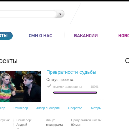
оекты
С
Превратности судьбы
Статус проекта:
съемки завершены
100%
сер
Режиссер
Автор сценария
Оператор
Актеры
ыпуска:
Режиссер:
Жанр:
Продолжительность:
Андрей
мелодрама
90 мин