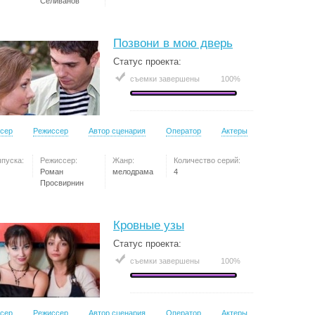
Селиванов
Позвони в мою дверь
Статус проекта:
съемки завершены
100%
сер
Режиссер
Автор сценария
Оператор
Актеры
ыпуска:
Режиссер:
Жанр:
Количество серий:
Роман
мелодрама
4
Просвирнин
Кровные узы
Статус проекта:
съемки завершены
100%
сер
Режиссер
Автор сценария
Оператор
Актеры