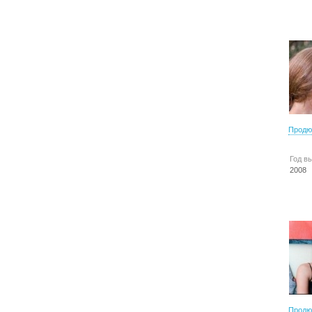
Продю
Год в
2008
Продю