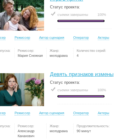
Статус проекта:
съемки завершены
100%
сер
Режиссер
Автор сценария
Оператор
Актеры
ыпуска:
Режиссер:
Жанр:
Количество серий:
Мария Снежная
мелодрама
4
Девять признаков измены
Статус проекта:
съемки завершены
100%
сер
Режиссер
Автор сценария
Оператор
Актеры
ыпуска:
Режиссер:
Жанр:
Продолжительность:
Александр
мелодрама
90 минут
Кананович