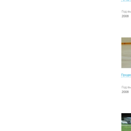
Год в
2008
Продю
Год в
2008