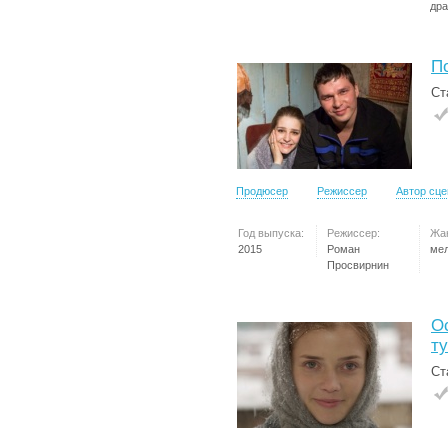
др
По
Ст
Продюсер
Режиссер
Автор сц
Год выпуска:
Режиссер:
Жа
2015
Роман
ме
Просвирнин
О
т
Ст