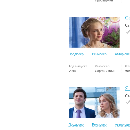
Просвирнин
С
Ст
Продюсер
Режиссер
Автор сц
Год выпуска:
Режиссер:
Жа
2015
Сергей Лялин
ме
Я
Ст
Продюсер
Режиссер
Автор сц