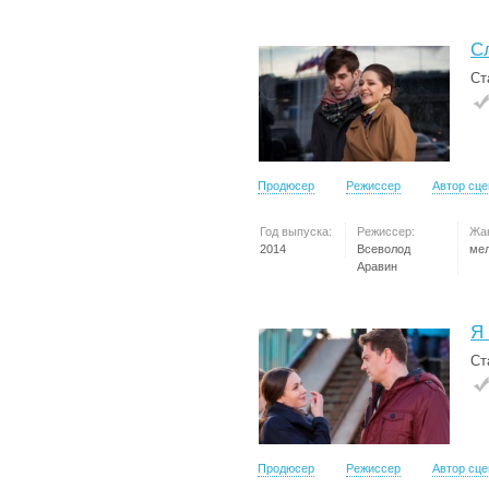
С
Ст
Продюсер
Режиссер
Автор сц
Год выпуска:
Режиссер:
Жа
2014
Всеволод
ме
Аравин
Я
Ст
Продюсер
Режиссер
Автор сц