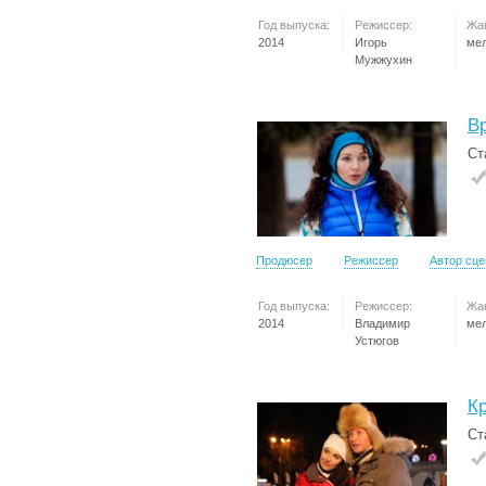
Год выпуска:
Режиссер:
Жа
2014
Игорь
ме
Мужжухин
В
Ст
Продюсер
Режиссер
Автор сц
Год выпуска:
Режиссер:
Жа
2014
Владимир
ме
Устюгов
К
Ст