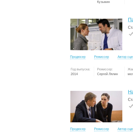
Кузьмин
П
Ст
Продюсер
Режиссер
Автор сц
Год выпуска:
Режиссер:
Жа
2014
Сергей Лялин
ме
Н
Ст
Продюсер
Режиссер
Автор сц