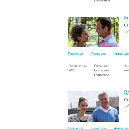
Селиванов
К
Ст
Продюсер
Режиссер
Автор сц
Год выпуска:
Режиссер:
Жа
2014
Екатерина
ме
Гранитова
В
Ст
Продюсер
Режиссер
Автор сц