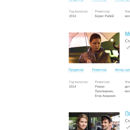
Год выпуска:
Режиссер:
Жа
2014
Борис Рабей
ме
М
Ст
Продюсер
Режиссер
Автор сц
Год выпуска:
Режиссер:
Жа
2014
Роман
дет
Просвирнин,
ме
Егор Анашкин
П
Ст