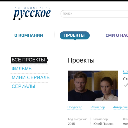
Проекты
ВСЕ ПРОЕКТЫ
ФИЛЬМЫ
С
МИНИ-СЕРИАЛЫ
Ст
СЕРИАЛЫ
Продюсер
Режиссер
Автор сц
Год выпуска:
Режиссер:
Жа
2015
Юрий Павлов
ме