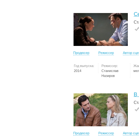
С
Ст
Продюсер
Режиссер
Автор сц
Год выпуска:
Режиссер:
Жа
2014
Станислав
ме
Назиров
В
Ст
Продюсер
Режиссер
Автор сц