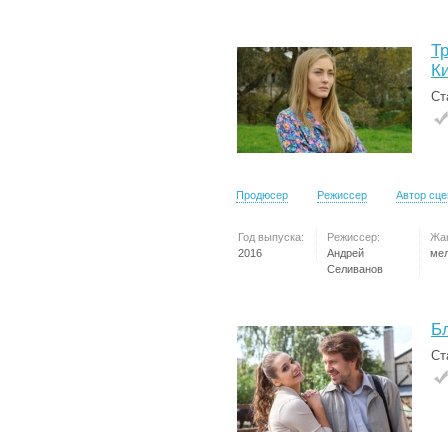
Т
К
Ст
Продюсер
Режиссер
Автор сц
Год выпуска:
Режиссер:
Жа
2016
Андрей
ме
Селиванов
Б
Ст