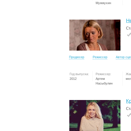
Мужжухин
Н
Ст
Продюсер
Режиссер
Автор сц
Год выпуска:
Режиссер:
Жа
2012
Артем
ме
Насыбулин
К
Ст