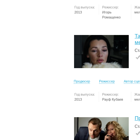
Год выпуска:
Режиссер:
Жа
2013
Игорь
ме
Ромащенко
Та
м
Ст
Продюсер
Режиссер
Автор сц
Год выпуска:
Режиссер:
Жа
2013
Рауф Кубаев
ме
П
Ст