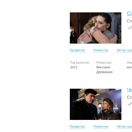
С
Ст
Продюсер
Режиссер
Автор сц
Год выпуска:
Режиссер:
Жа
2013
Виктория
ме
Держицкая
Ч
Ст
Продюсер
Режиссер
Автор сц