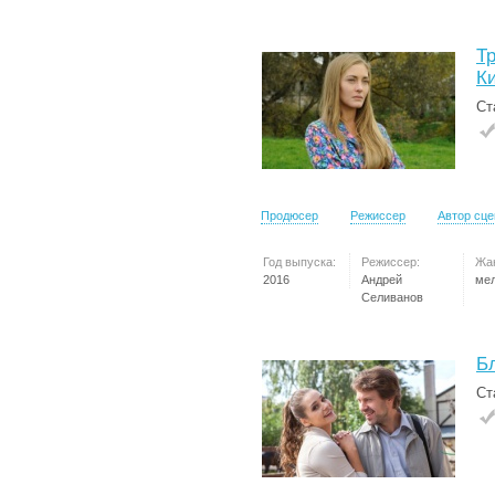
Т
К
Ст
Продюсер
Режиссер
Автор сц
Год выпуска:
Режиссер:
Жа
2016
Андрей
ме
Селиванов
Б
Ст