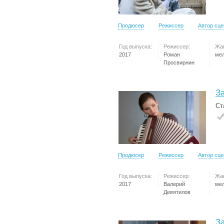
Продюсер
Режиссер
Автор сц
Год выпуска:
Режиссер:
Жа
2017
Роман
ме
Просвирнин
З
Ст
Продюсер
Режиссер
Автор сц
Год выпуска:
Режиссер:
Жа
2017
Валерий
ме
Девятилов
За