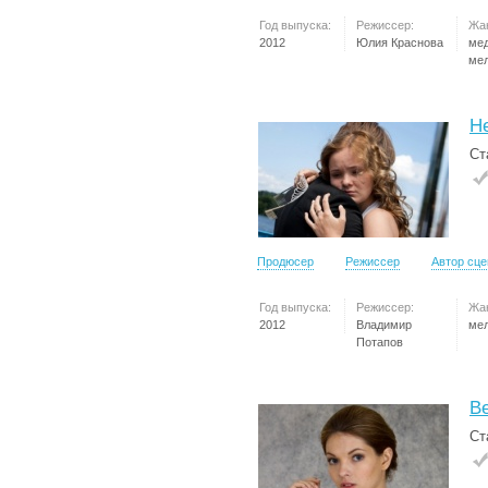
Год выпуска:
Режиссер:
Жа
2012
Юлия Краснова
ме
ме
Н
Ст
Продюсер
Режиссер
Автор сц
Год выпуска:
Режиссер:
Жа
2012
Владимир
ме
Потапов
Ве
Ст