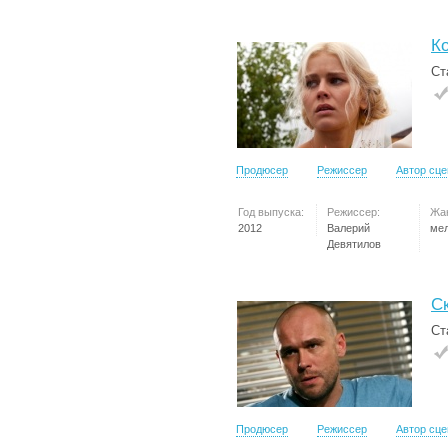
К
Ст
Продюсер
Режиссер
Автор сц
Год выпуска:
Режиссер:
Жа
2012
Валерий
ме
Девятилов
С
Ст
Продюсер
Режиссер
Автор сц