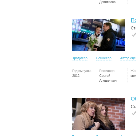
Девятилов
П
Ст
Продюсер
Режиссер
Автор сц
Год выпуска:
Режиссер:
Жа
2012
Сергей
ме
Алешечкин
О
Ст