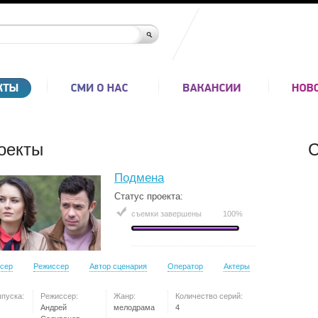
оекты
С
Подмена
Статус проекта:
съемки завершены
100%
сер
Режиссер
Автор сценария
Оператор
Актеры
ыпуска:
Режиссер:
Жанр:
Количество серий:
Андрей
мелодрама
4