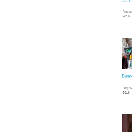
Год в
2016
Продю
Год в
2016