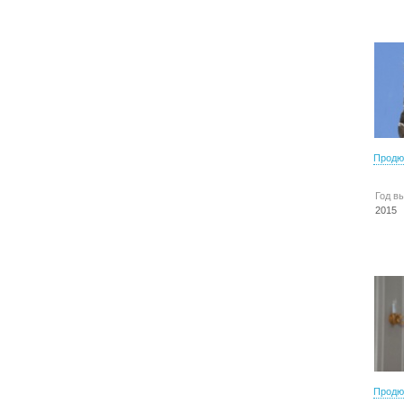
Продю
Год в
2015
Продю