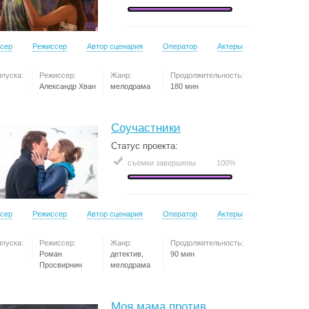
сер
Режиссер
Автор сценария
Оператор
Актеры
ыпуска:
Режиссер:
Жанр:
Продолжительность:
Александр Хван
мелодрама
180 мин
Соучастники
Статус проекта:
съемки завершены
100%
сер
Режиссер
Автор сценария
Оператор
Актеры
ыпуска:
Режиссер:
Жанр:
Продолжительность:
Роман
детектив,
90 мин
Просвирнин
мелодрама
Моя мама против