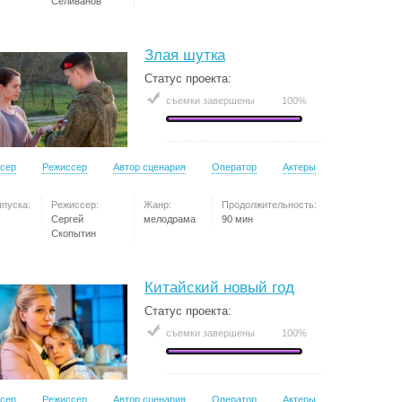
Селиванов
Злая шутка
Статус проекта:
съемки завершены
100%
сер
Режиссер
Автор сценария
Оператор
Актеры
ыпуска:
Режиссер:
Жанр:
Продолжительность:
Сергей
мелодрама
90 мин
Скопытин
Китайский новый год
Статус проекта:
съемки завершены
100%
сер
Режиссер
Автор сценария
Оператор
Актеры