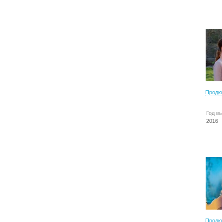
Продю
Год в
2016
Продю