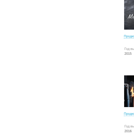
Продю
Год в
2015
Продю
Год в
2016