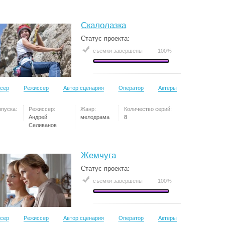
Скалолазка
Статус проекта:
съемки завершены
100%
сер
Режиссер
Автор сценария
Оператор
Актеры
ыпуска:
Режиссер:
Жанр:
Количество серий:
Андрей
мелодрама
8
Селиванов
Жемчуга
Статус проекта:
съемки завершены
100%
сер
Режиссер
Автор сценария
Оператор
Актеры