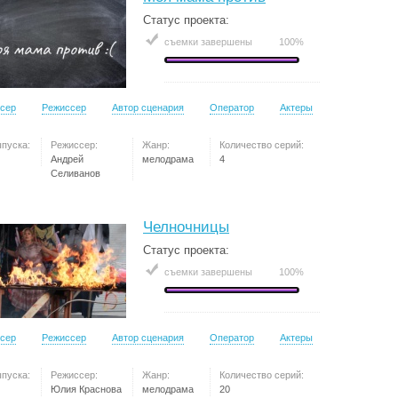
Статус проекта:
съемки завершены
100%
сер
Режиссер
Автор сценария
Оператор
Актеры
ыпуска:
Режиссер:
Жанр:
Количество серий:
Андрей
мелодрама
4
Селиванов
Челночницы
Статус проекта:
съемки завершены
100%
сер
Режиссер
Автор сценария
Оператор
Актеры
ыпуска:
Режиссер:
Жанр:
Количество серий:
Юлия Краснова
мелодрама
20