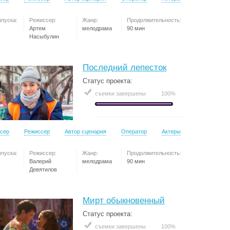
ыпуска:
Режиссер:
Жанр:
Продолжительность:
Артем
мелодрама
90 мин
Насыбулин
Последний лепесток
Статус проекта:
съемки завершены
100%
сер
Режиссер
Автор сценария
Оператор
Актеры
ыпуска:
Режиссер:
Жанр:
Продолжительность:
Валерий
мелодрама
90 мин
Девятилов
Мирт обыкновенный
Статус проекта:
съемки завершены
100%