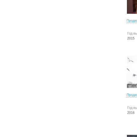
Продю
Год в
2015
Продю
Год в
2016