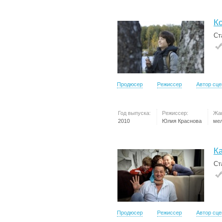
Ко
Ст
Продюсер
Режиссер
Автор сц
Год выпуска:
Режиссер:
Жа
2010
Юлия Краснова
ме
К
Ст
Продюсер
Режиссер
Автор сц