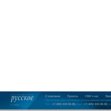
О компании
Проекты
СМИ о нас
Вак
При полном или частичном использовании материа
Тел.:
+7 (495) 933-95-98,
факс:
+7 (495) 933-95-98,
e-
© 2026