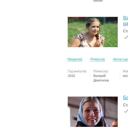
Митин
Ва
р
Ст
Продюсер
Режиссер
Автор сц
Год выпуска:
Режиссер:
Жа
2010
Валерий
ме
Девятилов
Б
Ст