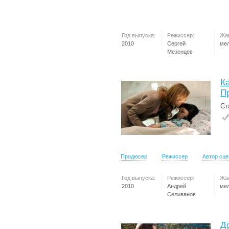
Год выпуска:
Режиссер:
Жа
2010
Сергей
ме
Мезенцев
Ка
П
Ст
Продюсер
Режиссер
Автор сц
Год выпуска:
Режиссер:
Жа
2010
Андрей
ме
Селиванов
Д