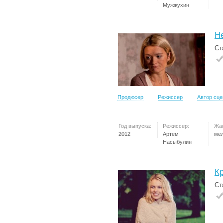
Мужжухин
Н
Ст
Продюсер
Режиссер
Автор сц
Год выпуска:
Режиссер:
Жа
2012
Артем
ме
Насыбулин
К
Ст