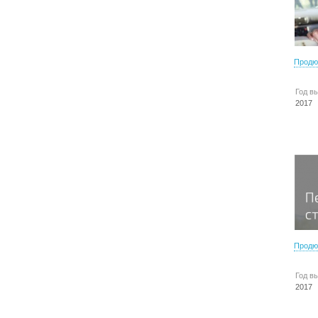
Продю
Год в
2017
Продю
Год в
2017