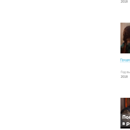
2018
Продю
Год в
2018