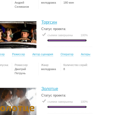
Андрей
мелодрама
180 мин
Селиванов
Торгсин
Статус проекта:
съемки завершены
100%
сер
Режиссер
Автор сценария
Оператор
Актеры
ыпуска:
Режиссер:
Жанр:
Количество серий:
Дмитрий
мелодрама
8
Петрунь
Золотце
Статус проекта:
съемки завершены
100%