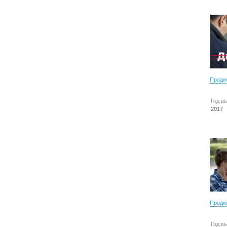
Продю
Год в
2017
Продю
Год в