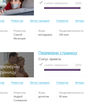
съемки завершены
100%
сер
Режиссер
Автор сценария
Оператор
Актеры
ыпуска:
Режиссер:
Жанр:
Продолжительность:
Сергей
мелодрама
180 мин
Мезенцев
Переверни страницу
Статус проекта:
съемки завершены
100%
сер
Режиссер
Автор сценария
Оператор
Актеры
ыпуска:
Режиссер:
Жанр:
Продолжительность:
Андрей
детектив
90 мин
Селиванов