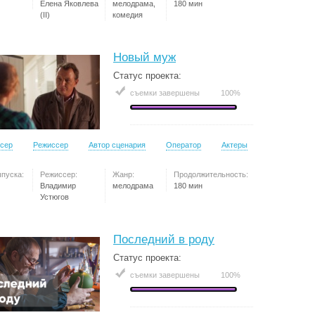
Елена Яковлева
мелодрама,
180 мин
(II)
комедия
Новый муж
Статус проекта:
съемки завершены
100%
сер
Режиссер
Автор сценария
Оператор
Актеры
ыпуска:
Режиссер:
Жанр:
Продолжительность:
Владимир
мелодрама
180 мин
Устюгов
Последний в роду
Статус проекта:
съемки завершены
100%