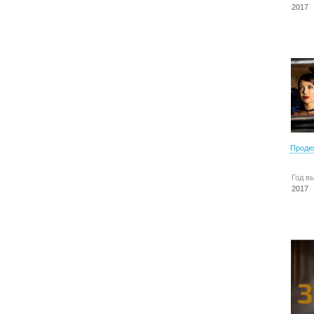
2017
Продю
Год в
2017