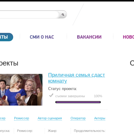
оекты
С
Приличная семья сдаст
комнату
Статус проекта:
съемки завершены
100%
сер
Режиссер
Автор сценария
Оператор
Актеры
ыпуска:
Режиссер:
Жанр:
Продолжительность: