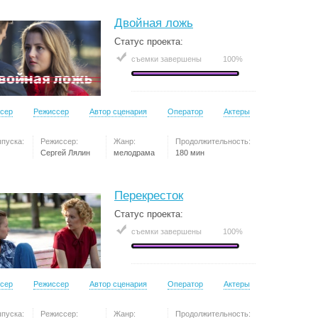
Двойная ложь
Статус проекта:
съемки завершены
100%
сер
Режиссер
Автор сценария
Оператор
Актеры
ыпуска:
Режиссер:
Жанр:
Продолжительность:
Сергей Лялин
мелодрама
180 мин
Перекресток
Статус проекта:
съемки завершены
100%
сер
Режиссер
Автор сценария
Оператор
Актеры
ыпуска:
Режиссер:
Жанр:
Продолжительность: