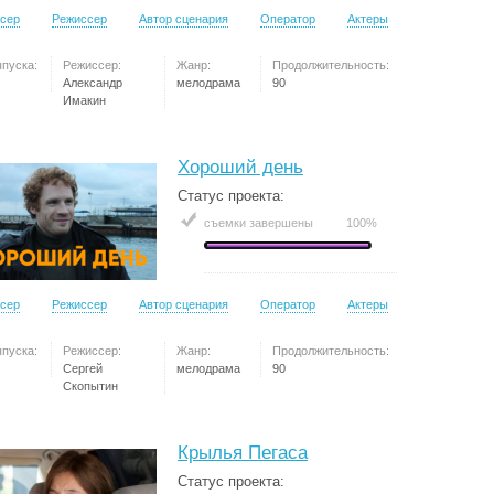
сер
Режиссер
Автор сценария
Оператор
Актеры
ыпуска:
Режиссер:
Жанр:
Продолжительность:
Александр
мелодрама
90
Имакин
Хороший день
Статус проекта:
съемки завершены
100%
сер
Режиссер
Автор сценария
Оператор
Актеры
ыпуска:
Режиссер:
Жанр:
Продолжительность:
Сергей
мелодрама
90
Скопытин
Крылья Пегаса
Статус проекта: