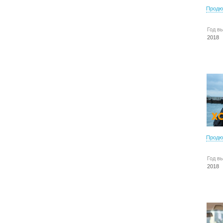
Продю
Год в
2018
Продю
Год в
2018