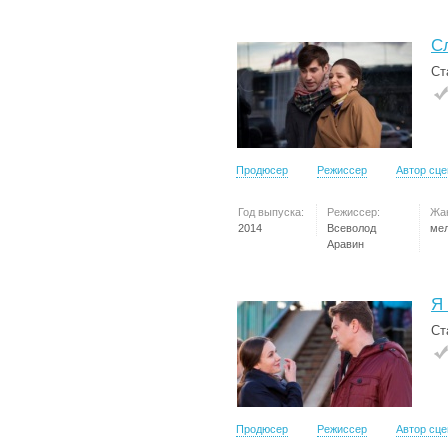
С
Ст
Продюсер
Режиссер
Автор сц
Год выпуска:
Режиссер:
Жа
2014
Всеволод
ме
Аравин
Я
Ст
Продюсер
Режиссер
Автор сц