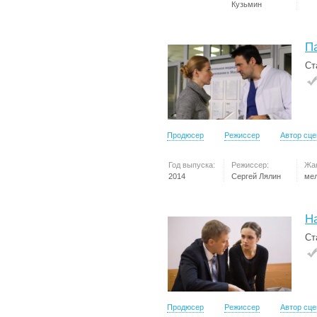
Кузьмин
П
Ст
Продюсер
Режиссер
Автор сц
Год выпуска:
Режиссер:
Жа
2014
Сергей Лялин
ме
Н
Ст
Продюсер
Режиссер
Автор сц