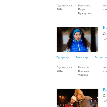
Год выпуска:
Режиссер:
Жа
2014
Игорь
ме
Мужжухин
В
Ст
Продюсер
Режиссер
Автор сц
Год выпуска:
Режиссер:
Жа
2014
Владимир
ме
Устюгов
К
Ст